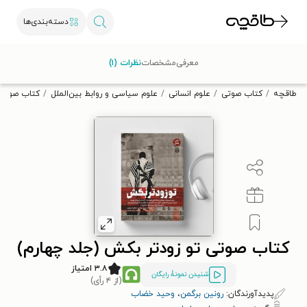
دسته‌بندی‌ها
با کد تخفیف OFF30 اولین کتاب الکترونیکی یا صوتی‌ات را با ۳۰٪
معرفی
مشخصات
نظرات (۱)
تخفیف از طاقچه دریافت کن.
طاقچه
کتاب صوتی
علوم انسانی
علوم سیاسی و روابط بین‌الملل
کتاب صوتی 
کتاب صوتی تو زودتر بکش (جلد چهارم)
۳.۸ امتیاز
شنیدن نمونۀ رایگان
(از ۴ رأی)
پدیدآورندگان:
رونین برگمن
،
وحید خضاب