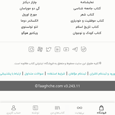
نمایشنامه
چارلز دیکنز
کتاب جامعه شناسی
گی دو موپاسان
کتاب شعر
جورج اورول
کتاب موفقیت و خودیاری
الکساندر دوما
کتاب تاریخ اسلام
لئو تولستوی
کتاب کودک و نوجوان
ویکتور هوگو
© کلیه حقوق این سایت محفوظ و متعلق به فروشگاه اینترنتی کتاب طاقچه است.
|
|
|
|
ورود و ثبت‌نام ناشران
ثبت‌نام مؤلفان
شرایط استفاده
سوالات متداول
ارتباط با پشتیبانی
©Taaghche.com
v
3.243.11
فروشگاه
بی‌نهایت
کتاب‌های من
نوشته
حساب کاربری