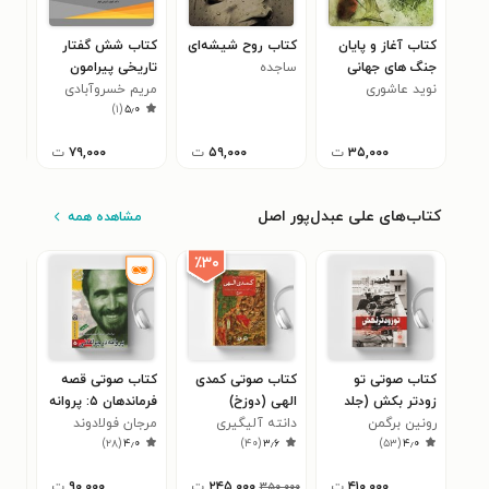
کتاب آغاز و پایان
کتاب روح شیشه‌ای
کتاب شش گفتار
کتا
جنگ های جهانی
ساجده
تاریخی پیرامون
باو
نوید عاشوری
ذابح‌جمشیدی
ایران و آسیای
مریم خسروآبادی
سار
جام
)
۱
(
۵٫۰
مرکزی
بزن
۳۵,۰۰۰
ت
۵۹,۰۰۰
ت
۷۹,۰۰۰
ت
کتاب‌های علی عبدل‌پور اصل
مشاهده همه
٪۳۰
کتاب صوتی تو
کتاب صوتی کمدی
کتاب صوتی قصه
کتا
زودتر بکش (جلد
الهی (دوزخ)
فرماندهان ۵: پروانه
زود
اول)
رونین برگمن
دانته آلیگیری
در چراغانی
مرجان فولادوند
دوم
رون
۳
)
۲۸
(
۴٫۰
)
۴۰
(
۳٫۶
)
۵۳
(
۴٫۰
۴۱۰,۰۰۰
ت
۲۴۵,۰۰۰
ت
۹۰,۰۰۰
ت
۳۵۰,۰۰۰