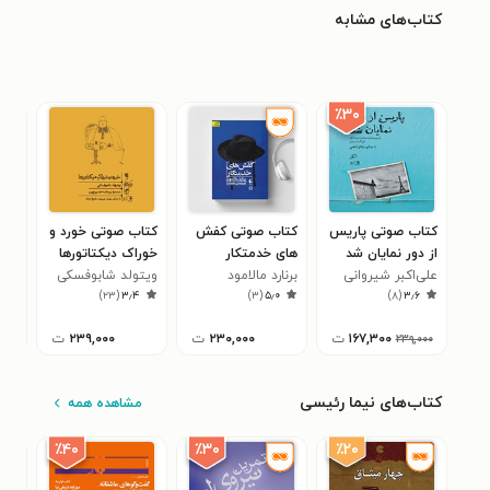
کتاب‌های مشابه
٪۳۰
کتاب صوتی پاریس
کتاب صوتی کفش
کتاب صوتی خورد و
کتا
از دور نمایان شد
های خدمتکار
خوراک دیکتاتورها
اجس
علی‌اکبر شیروانی
برنارد مالامود
ویتولد شابوفسکی
حسن
۱
)
۲۳
(
۳٫۴
)
۳
(
۵٫۰
)
۸
(
۳٫۶
۱۶۷,۳۰۰
ت
۲۳۰,۰۰۰
ت
۲۳۹,۰۰۰
ت
۲۳۹,۰۰۰
کتاب‌های نیما رئیسی
مشاهده همه
٪۲۰
٪۴۰
٪۳۰