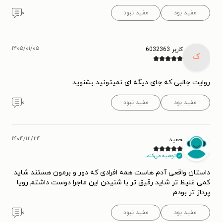
مفید بود
مفید نبود
۰
۱۴۰۵/۰۱/۰۵
کاربر 6032363
ک
روایت جالبی که جای دیگه ای نمیتونید بشنوید
مفید بود
مفید نبود
۰
۱۴۰۴/۱۲/۲۴
حمید
توصیه می‌کنم.
داستان واقعی آدم هاست همه افرادی که دور و برمون هستند شاید
کمی غلیظ تر شاید رقیق تر با شنیدن این ماجرا دوست داشتم رویا
پرداز تر بودم
مفید بود
مفید نبود
۰