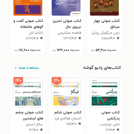
کتاب صوتی چهار
کتاب صوتی تمرین
کتاب صوتی گفت و
کتا
میثاق
نیروی حال
گوهای عاشقانه
ایچی
دون میگوئل روئیز
فاطمه مشایخی
ناتاشا لان
هکت
۸
)
۲۷۶
(
۳٫۷
)
۲۴۷
(
۴٫۳
)
۱۵۵۸
(
۴٫۲
۵۴,۴۰۰
ت
۱۳۳,۰۰۰
ت
۱۷۱,۶۰۰
ت
۲۸۶,۰۰۰
۱۹۰,۰۰۰
۶۸,۰۰۰
کتاب‌های رادیو گوشه
مشاهده همه
٪۴۰
٪۴۰
کتاب صوتی
کتاب صوتی شکم
کتاب صوتی چشم
کتا
پدرکشی
احسان فولادی فرد
های اینشتین
موج
)
۵۹
(
۳٫۰
املی نوتومب
ساناز اسدی
تری
۳
)
۲۱
(
۳٫۰
)
۳
(
۲٫۳