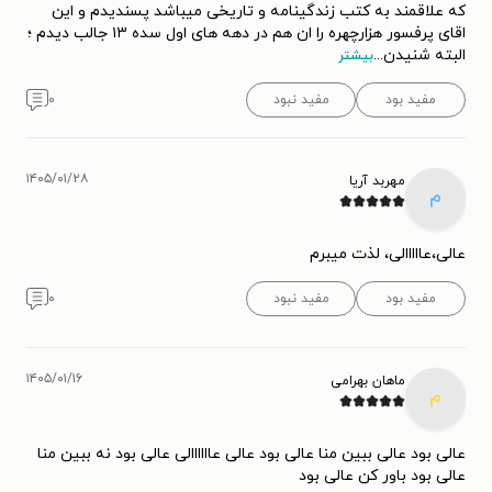
که علاقمند به کتب زندگینامه و تاریخی میباشد پسندیدم و این
اقای پرفسور هزارچهره را ان هم در دهه های اول سده ۱۳ جالب دیدم ؛
البته شنیدن
...
بیشتر
مفید بود
مفید نبود
۰
۱۴۰۵/۰۱/۲۸
مهربد آریا
م
عالی،عااااالی، لذت میبرم
مفید بود
مفید نبود
۰
۱۴۰۵/۰۱/۱۶
ماهان بهرامی
م
عالی بود عالی ببین منا عالی بود عالی عاااااالی عالی بود نه ببین منا
عالی بود باور کن عالی بود