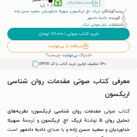
شنیدن نمونۀ رایگان
(از ۷ رأی)
پدیدآورندگان:
اریک. اچ. اریکسون
،
سهیلا خداوردیان
،
سعید حسن زاده
گوینده:
دادبه دادمهر
انتشارات:
نشر صوتی نیک
خرید کتاب صوتی
|
۱۷۱,۰۰۰
تومان
دریافت از بی‌نهایت
اشتراک
بی‌نهایت
چیست؟
٪۳۰ تخفیف اولین خرید کتاب با کد
OFF30
معرفی کتاب صوتی مقدمات روان شناسی
اریکسون
کتاب صوتی
مقدمات روان شناسی اریکسون؛
نظریه‌های
تحلیل روان ۵
نوشتهٔ
اریک. اچ. اریکسون
و ترجمهٔ
سهیلا
خداوردیان
و
سعید حسن زاده
و
با صدای
دادبه دادمهر
است