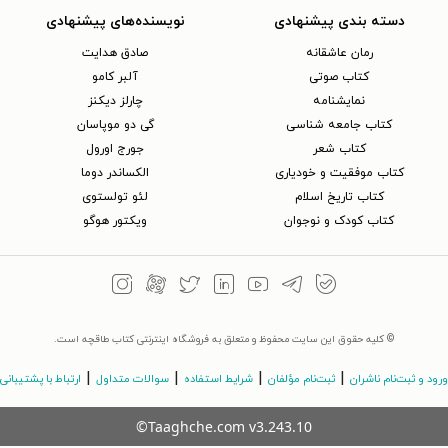
دسته بندی پیشنهادی
نویسنده‌های پیشنهادی
رمان عاشقانه
صادق هدایت
کتاب‌ صوتی
آلبر کامو
نمایشنامه
چارلز دیکنز
کتاب جامعه شناسی
گی دو موپاسان
کتاب شعر
جورج اورول
کتاب موفقیت و خودیاری
الکساندر دوما
کتاب تاریخ اسلام
لئو تولستوی
کتاب کودک و نوجوان
ویکتور هوگو
© کلیه حقوق این سایت محفوظ و متعلق به فروشگاه اینترنتی کتاب طاقچه است.
|
|
|
|
ورود و ثبت‌نام ناشران
ثبت‌نام مؤلفان
شرایط استفاده
سوالات متداول
ارتباط با پشتیبانی
©Taaghche.com
v
3.243.10