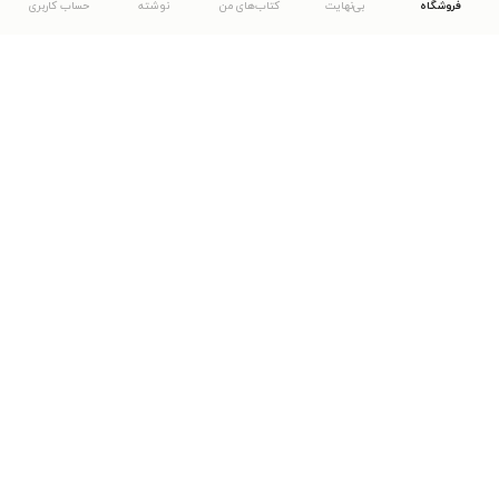
فروشگاه
بی‌نهایت
کتاب‌های من
نوشته
حساب کاربری
دانلود اپلیکیشن طاقچه
... موارد دیگر
مشاهدهٔ دیگر نسخه‌های طاقچه