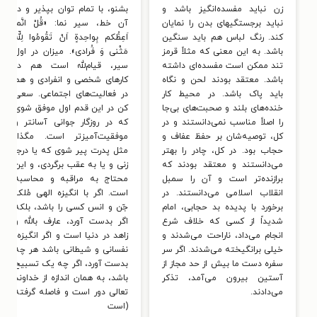
زن نباید مفسده‌انگیز باشد و
بشنو، با تمام توان بپذیر و در
نباید برجستگیهای بدن را نمایان
آن خط، سیر نما: «قُلْ انَّما
کند. رنگ لباس هم باید سنگین
اَعِظُکم بِواحِدةٍ اَنْ تَقُومُوا لِلّه
باشد. به این معنی که مثلاً قرمز
مَثْنی وَ فُرادی». میزان در اول
تند ممکن است مفسده‌ای داشته
سیر، قیام‌لله است هم در
باشد. معتقد بودند لحن و نگاه
کارهای شخصی و انفرادی و هم
باید پاک باشد. در محیط کار
در فعالیت‌های اجتماعی. سعی
خنده‌های بلند و صحبت‌های بی‌جا
کن در این قدم اول موفق شوی
را اصلاً مناسب نمی‌دانستند و در
که در روزگار جوانی آسانتر و
کل، توصیه‌شان بر حفظ عفاف و
موفقیت‌آمیزتر است. مگذار
حجاب بود. در کل، چادر را بهتر
مثل پدرت پیر شوی که یا درجا
می‌دانستند و معتقد بودند که
زنی و یا به عقب برگردی، و این
برازنده‌تر است و آن را سمبل
محتاج به مراقبه و محاسبه
انقلاب اسلامی می‌دانستند. در
است. اگر با انگیزه الهی مُلک
برخورد با پدیده بد حجابی، امام
جّن و انس کسی را باشد، بلکه
شدیداً از کسی که خلاف شرع
اگر بدست آورد، عارف بالله و
انجام می‌داد، ناراحت می‌شدند و
زاهد در دنیا است و اگر انگیزه،
خیلی برانگیخته می‌شدند. اگر سر
نفسانی و شیطانی باشد هر چه
سفره دست ما بیش از حد مجاز از
بدست آورد، اگر چه یک تسبیح
آستین بیرون می‌آمد، تذکر
باشد، به همان اندازه از خداوند
می‌دادند.
تعالی دور است و فاصله گرفته
(است