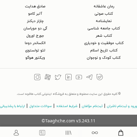
رمان عاشقانه
صادق هدایت
کتاب‌ صوتی
آلبر کامو
نمایشنامه
چارلز دیکنز
کتاب جامعه شناسی
گی دو موپاسان
کتاب شعر
جورج اورول
کتاب موفقیت و خودیاری
الکساندر دوما
کتاب تاریخ اسلام
لئو تولستوی
کتاب کودک و نوجوان
ویکتور هوگو
© کلیه حقوق این سایت محفوظ و متعلق به فروشگاه اینترنتی کتاب طاقچه است.
|
|
|
|
ورود و ثبت‌نام ناشران
ثبت‌نام مؤلفان
شرایط استفاده
سوالات متداول
ارتباط با پشتیبانی
©Taaghche.com
v
3.243.11