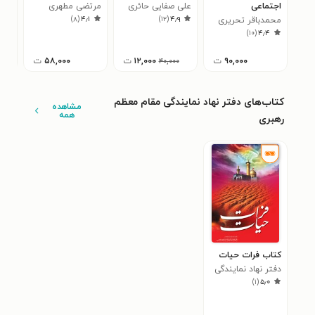
اجتماعی
علی صفایی حائری
مرتضی مطهری
اعت
)
۸
(
۴٫۱
)
۱۲
(
۴٫۹
محمدباقر تحریری
اول
محی
۷
)
۱۰
(
۴٫۴
شیر
۹۰,۰۰۰
ت
۱۲,۰۰۰
ت
۵۸,۰۰۰
ت
۴۰,۰۰۰
کتاب‌های دفتر نهاد نمایندگی مقام معظم
مشاهده
همه
رهبری
کتاب فرات حیات
دفتر نهاد نمایندگی
)
۱
(
۵٫۰
مقام معظم رهبری