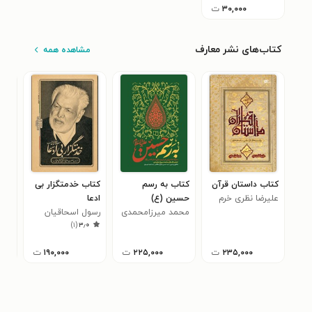
۳۰,۰۰۰
ت
کتاب‌های نشر معارف
مشاهده همه
کتاب داستان قرآن
کتاب به رسم
کتاب خدمتگزار بی
کتا
علیرضا نظری خرم
حسین (ع)
ادعا
قرآ
محمد میرزامحمدی
رسول اسحاقیان
سید
)
۱
(
۳٫۰
درچه
۲۳۵,۰۰۰
ت
۲۲۵,۰۰۰
ت
۱۹۰,۰۰۰
ت