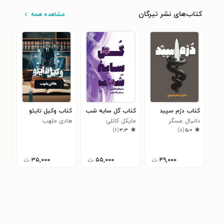
کتاب‌های نشر تیرگان
مشاهده همه
کتاب دژم سپید
کتاب گل سایه شب
کتاب وکیل تایئو
کتا
دانیال عسگر
مایکل کانلی
هادی ملهب
هاد
)
۶
(
۳٫۳
)
۸
(
۵٫۰
شهبازی
۴۹,۰۰۰
ت
۵۵,۰۰۰
ت
۳۵,۰۰۰
ت