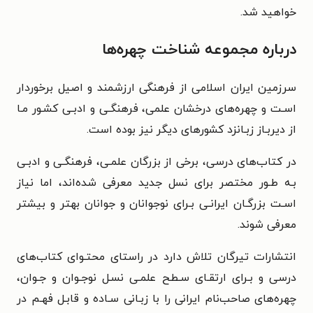
خواهید شد.
درباره مجموعه شناخت چهره‌ها
سرزمین ایران اسلامی از فرهنگی ارزشمند و اصیل برخوردار
اسـت و چهره‌های درخشان علمی، فرهنگـی و ادبـی کشـور مـا
از دیربـاز زبـانزد کشورهای دیگر نیز بوده است.
در کتاب‌های درسی، برخی از بزرگان علمـی، فرهنگـی و ادبـی
بـه طـور مختصر برای نسل جدید معرفی شده‌اند، اما نیاز
اسـت بزرگـان ایرانـی بـرای نوجوانان و جوانان بهتر و بیشتر
معرفی شوند.
انتشارات تیرگان تلاش دارد در راستای محتـوای کتاب‌های
درسی و بـرای ارتقـای سـطح علمـی نسـل نوجـوان و جـوان،
چهره‌های صاحب‌نام ایرانی را با زبـانی سـاده و قابـل فهـم در