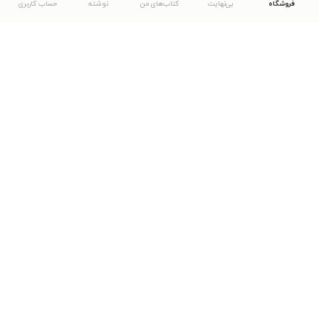
فروشگاه
بی‌نهایت
کتاب‌های من
نوشته
حساب کاربری
دانلود اپلیکیشن طاقچه
... موارد دیگر
مشاهدهٔ دیگر نسخه‌های طاقچه