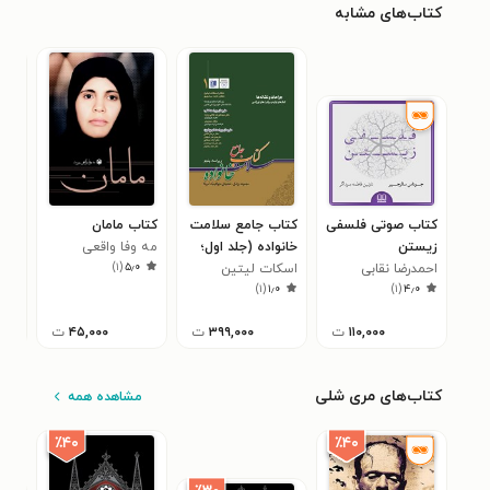
کتاب‌های مشابه
کتاب صوتی فلسفی
کتاب جامع سلامت
کتاب مامان
کتا
زیستن
خانواده (جلد اول؛
مه وفا واقعی
بارا
)
۱
(
۵٫۰
احمدرضا نقابی
اسکات لیتین
جراحات و نشانه ها)
پرست
گیتا
۰
)
۱
(
۱٫۰
)
۱
(
۴٫۰
۱۱۰,۰۰۰
ت
۳۹۹,۰۰۰
ت
۴۵,۰۰۰
ت
کتاب‌های مری شلی
مشاهده همه
٪۴۰
٪۴۰