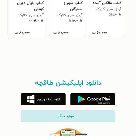
کتاب مالکان آینده
کتاب شهر و
کتاب پایان دوران
کتا
آرتور سی. کلارک
ستارگان
کودکی
فضا
)
۱
(
۵٫۰
آرتور سی. کلارک
آرتور سی. کلارک
آرت
۰
)
۳
(
۴٫۷
)
۲
(
۳٫۰
۶۰,۰۰۰
ت
۸۰,۰۰۰
ت
۸۰,۰۰۰
ت
دانلود اپلیکیشن طاقچه
... موارد دیگر