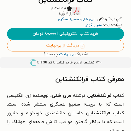
کتاب فرانکنشتاین
۳.۸ امتیاز
(از ۴ رأی)
پدیدآورندگان:
مری شلی
،
سمیرا عسگری
انتشارات:
نشر پنگوئن
خرید کتاب الکترونیکی
|
۸۰,۰۰۰
تومان
دریافت از بی‌نهایت
اشتراک
بی‌نهایت
چیست؟
٪۳۰ تخفیف اولین خرید کتاب با کد
OFF30
معرفی کتاب فرانکنشتاین
کتاب
فرانکنشتاین
نوشته
مری شلی
، نویسنده زن انگلیسی
است که با ترجمه
سمیرا عسگری
منتشر شده است.
کتاب
فرانکنشتاین
داستان دانشمندی خودخواه و مغرور
است که با درنظر گرفتن عواقب کارش فاجعه‌ای هولناک را
می‌سازد.