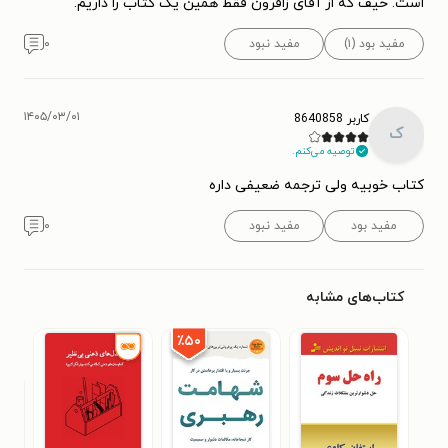
است. حیف که از آقای زافرون فقط همین یک کتاب را داریم.
مفید بود (۱)
مفید نبود
۰
۱۴۰۵/۰۳/۰۱
کاربر 8640858
ک
توصیه می‌کنم.
کتاب خوبیه ولی ترجمه ضعیفی داره
مفید بود
مفید نبود
۰
کتاب‌های مشابه
٪۵۰