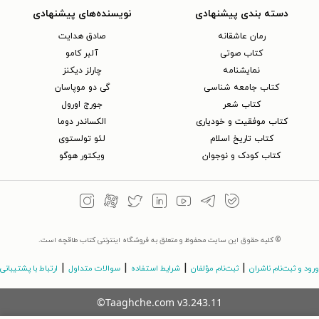
دسته بندی پیشنهادی
نویسنده‌های پیشنهادی
رمان عاشقانه
صادق هدایت
کتاب‌ صوتی
آلبر کامو
نمایشنامه
چارلز دیکنز
کتاب جامعه شناسی
گی دو موپاسان
کتاب شعر
جورج اورول
کتاب موفقیت و خودیاری
الکساندر دوما
کتاب تاریخ اسلام
لئو تولستوی
کتاب کودک و نوجوان
ویکتور هوگو
© کلیه حقوق این سایت محفوظ و متعلق به فروشگاه اینترنتی کتاب طاقچه است.
|
|
|
|
ورود و ثبت‌نام ناشران
ثبت‌نام مؤلفان
شرایط استفاده
سوالات متداول
ارتباط با پشتیبانی
©Taaghche.com
v
3.243.11