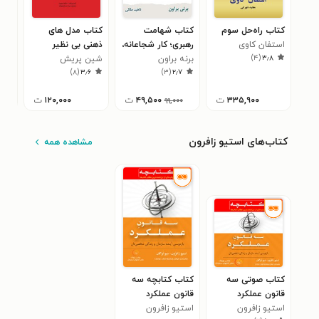
کتاب راه‌حل سوم
کتاب شهامت
کتاب مدل های
کتا
استفان کاوی
رهبری؛ کار شجاعانه،
ذهنی بی نظیر
ست 
۱
)
۴
(
۳٫۸
برنه براون
مکالمات دشوار و
شین پریش
)
۸
(
۳٫۶
)
۳
(
۲٫۷
صمیمیت
۳۳۵,۹۰۰
ت
۴۹,۵۰۰
ت
۱۲۰,۰۰۰
ت
۹۹,۰۰۰
کتاب‌های استیو زافرون
مشاهده همه
کتاب صوتی سه
کتاب کتابچه سه
قانون عملکرد
قانون عملکرد
استیو زافرون
استیو زافرون