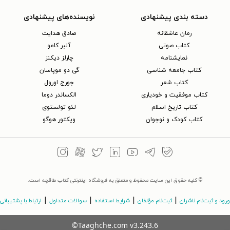
دسته بندی پیشنهادی
نویسنده‌های پیشنهادی
رمان عاشقانه
صادق هدایت
کتاب‌ صوتی
آلبر کامو
نمایشنامه
چارلز دیکنز
کتاب جامعه شناسی
گی دو موپاسان
کتاب شعر
جورج اورول
کتاب موفقیت و خودیاری
الکساندر دوما
کتاب تاریخ اسلام
لئو تولستوی
کتاب کودک و نوجوان
ویکتور هوگو
© کلیه حقوق این سایت محفوظ و متعلق به فروشگاه اینترنتی کتاب طاقچه است.
|
|
|
|
ورود و ثبت‌نام ناشران
ثبت‌نام مؤلفان
شرایط استفاده
سوالات متداول
ارتباط با پشتیبانی
©Taaghche.com
v
3.243.6