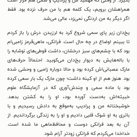
بگیرد. از وقتی که فهمید من و پرادیپ و سمی هم قرار است
همراهشان برویم، یک کلمه هم با من حرف نزده بود. فقط
اگر دیگر به من اردنگی نمی‌زد، عالی می‌شد.
یخ‌دان زیر پای سمی شروع کرد به لرزیدن. درش را باز کردم
تا ببینم اوضاع در چه حال است. فرانکی، ماهی‌قرمز زامبی‌ام
بود که با چشم‌های سبز درخشان، داشت قوطی‌های نوشابه را
با باله‌هایش به دیوار یخ‌دان می‌کوبید. احتمالاً حرف‌های
مارک عصبانی‌اش کرده بود و حالا دوباره زامبی و وحشی شده
بود. هنوز هم از او کینه داشت؛ چون مارک یک بار سعی کرده
بود با ماده سمی و چندش‌آوری که در آزمایشگاه علوم
خبیثه‌اش به‌دست آورده بود، او را به کشتن بدهد.
خوشبختانه من و پرادیپ به‌موقع به دادش رسیدیم و با
باتری به او شوک قلبی دادیم و او را به زندگی برگرداندیم. از
آن به بعد فرانکی دوست و محافظ‌ماهی ما شده است.
خداخدا می‌کردم که فرانکی زودتر آرام شود.