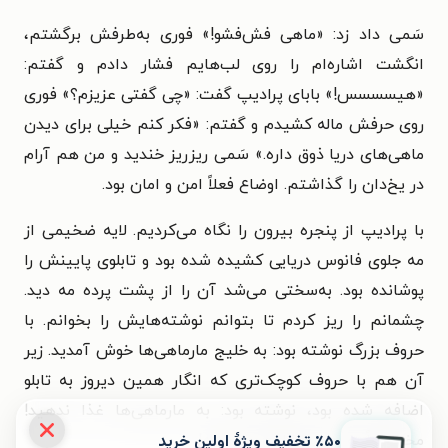
سَمی داد زد: «ماهی فش‌فشو!» فوری به‌طرفش برگشتم،
انگشت اشاره‌ام را روی لب‌هایم فشار دادم و گفتم:
«هیسسسس!» بابای پرادیپ گفت: «چی گفتی عزیزم؟» فوری
روی حرفش ماله کشیدم و گفتم: «فکر کنم خیلی برای دیدن
ماهی‌های دریا ذوق داره.» سَمی ریزریز خندید و من هم آرام
در یخ‌دان را گذاشتم. اوضاع فعلاً امن و امان بود.
با پرادیپ از پنجره بیرون را نگاه می‌کردیم. لایه ضخیمی از
مه جلوی فانوس دریایی کشیده شده بود و تابلوی پایینش را
پوشانده بود. به‌سختی می‌شد آن را از پشت پرده مه دید.
چشمانم را ریز کردم تا بتوانم نوشته‌هایش را بخوانم. با
حروف بزرگ نوشته بود: به خلیج مارماهی‌ها خوش آمدید. زیر
آن هم با حروف کوچک‌تری که انگار همین دیروز به تابلو
اضافه شده بود، نوشته بود: به مارماهی‌ها غذا ندهید!
٪۵۰ تخفیف ویژۀ اولین خرید
مخصوصاً به اون مارماهی بدجنسه!