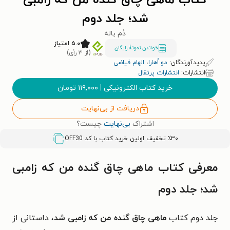
کتاب ماهی چاق گنده من که زامبی
شد؛ جلد دوم
دُم‌ باله
۵.۰ امتیاز
خواندن نمونۀ رایگان
(از ۳ رأی)
پدیدآورندگان:
مو اُهارا
،
الهام فیاضی
انتشارات:
انتشارات پرتقال
خرید کتاب الکترونیکی
|
۱۱۹,۰۰۰
تومان
دریافت از بی‌نهایت
اشتراک
بی‌نهایت
چیست؟
٪۳۰ تخفیف اولین خرید کتاب با کد
OFF30
معرفی کتاب ماهی چاق گنده من که زامبی
شد؛ جلد دوم
جلد دوم کتاب
ماهی چاق گنده من که زامبی شد
، داستانی از