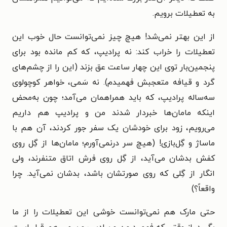
به تعطیلات برویم.
از این بهتر نمی‌شد! هیچ چیز نمی‌توانست حال خوب این
تعطیلات را خراب کند: نه پرادیپ، که کم مانده بود برای
پنجمین‌بار توی این چهار ساعت عق بزند (این را از چشم‌های
گرد و قیافه متعجبش فهمیدم). نه سَمی، خواهر کوچولوی
سه‌ساله پرادیپ، که باید همراهمان می‌آمد؛ چون به‌محض
اینکه مامان‌ها خبردار شدند من و پرادیپ هم داریم
می‌رویم، زود برای خودشان یک سفر جور کردند، آن هم با
ماساژ و گِل‌بازی! (هیچ سر درنمی‌آورم؛ مامان‌ها از گِل روی
کفش بدشان می‌آید، از گِل روی فرش اتاق متنفرند، ولی
انگار از گِلی که روی صورتشان باشد، بدشان نمی‌آید. چرا
واقعاً؟)
حتی مارک هم نمی‌توانست خوشی این تعطیلات را از ما