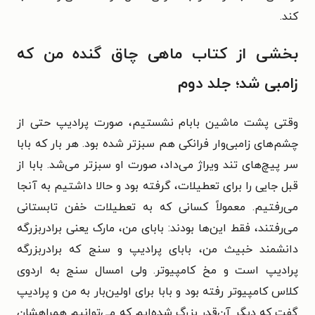
کند.
بخشی از کتاب ماهی چاق گنده من که
زامبی شد؛ جلد دوم
وقتی پشت ماشین بابام نشستیم، صورت پرادیپ حتی از
چشم‌های زامبی‌وار فرانکی هم سبزتر شده بود. هر بار که بابا
سر پیچ‌های تند ویراژ می‌داد، صورت او سبزتر می‌شد. بابا از
قبل جایی را برای تعطیلات، گرفته بود و حالا داشتیم به آنجا
می‌رفتیم. معمولاً کسانی که به تعطیلات خفن تابستانی
می‌رفتند، فقط این‌ها بودند: بابای من، مارک یعنی برادربزرگه
دانشمند خبیث من، بابای پرادیپ و سنج که برادربزرگه
پرادیپ است و مخ کامپیوتر. ولی امسال سنج به اردوی
کلاس کامپیوتر رفته بود و بابا برای اولین‌بار به من و پرادیپ
گفت که دیگر آن‌قدر بزرگ شده‌ایم که می‌توانیم همراهشان