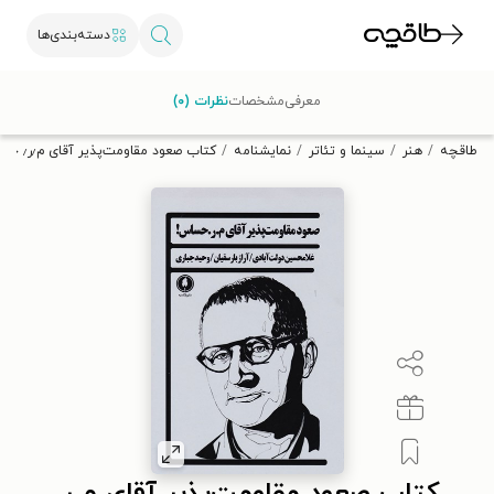
دسته‌بندی‌ها
با کد تخفیف OFF30 اولین کتاب الکترونیکی یا صوتی‌ات را با ۳۰٪
معرفی
مشخصات
نظرات (۰)
تخفیف از طاقچه دریافت کن.
طاقچه
هنر
سینما و تئاتر
نمایشنامه
کتاب صعود مقاومت‌پذیر آقای م٫ر٫ حساس