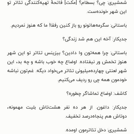
شمشیری: چی؟ بسطام؟ [مکث] فاتحهٔ تهیه‌کنندگی تئاتر تو
این شهر خونده‌ست.
باستانی: سگرمه‌هاتونو رو باز کنین رفقا! ما که هنوز نمردیم.
جدیکار: آخه این هم شد زندگی؟
باستانی: چرا همه‌تون وا دادین؟ بیزینس تئاتر تو این شهر
هنوز تخمش ور نیفتاده. اوضاع چه خوب باشه و چه بد، این
شهر لعنتی چهارده‌میلیونی تئاتر می‌خواد دیگه. غم‌تون نباشه
خودمون همه چی رو ردیف می‌کنیم.
کاشف: اوضاع تماشاگر چطوره؟
جدیکار: داغون. از هر ده نفر هشت‌تاش بلیت مهمونه،
دوتاش هم پنجاه‌درصد تخفیف.
شمشیری: دخل تئاترمون اومده.