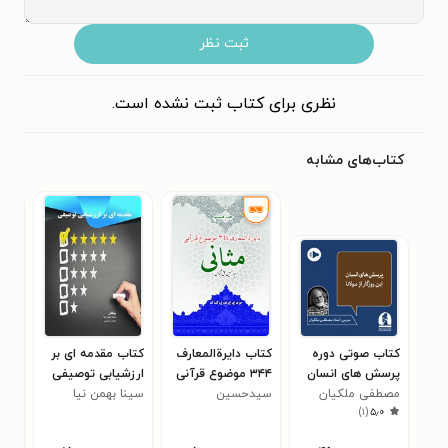
ثبت نظر
نظری برای کتاب ثبت نشده است.
کتاب‌های مشابه
کتاب صوتی دوره
کتاب دایرة‌المعارف
کتاب مقدمه ای بر
کتا
پرسش های انسان
۳۴۴ موضوع قرآنی
ارزشیابی توصیفی
مصطفی ملکیان
این روزگار از مولانا
سیدحسین
مثانی (جلد هشتم)
سینا بهمن نیا
پاس
لیزا
۰
)
۱
(
۵٫۰
(ترم دوم)
حق‌شناس