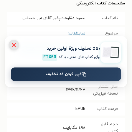
مشخصات کتاب الکترونیکی
نام کتاب
صعود مقاومت‌پذیر آقای م.ر. حساس
موضوع
نمایشنامه
٪۵۰ تخفیف ویژۀ اولین خرید
نویسنده
غلامحسین دولت آبادی
،
آراز بارسقیان
،
وحید جباری
برای کتاب‌های متنی، با کد
FTX50
انتشارات
یکشنبه
کپی کردن کد تخفیف
سال انتشار
۱۳۹۶/۱۱/۲۳
نسخه فیزیکی
فرمت کتاب
EPUB
حجم فایل
۱.۹۸
مگابایت
کتاب