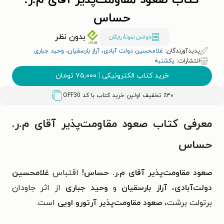
کتاب صعود مقاومت‌پذیر آقای م.ر.
حساس
بدون نظر
خواندن نمونۀ رایگان
پدیدآورندگان:
غلامحسین دولت آبادی
،
آراز بارسقیان
،
وحید جباری
انتشارات:
یکشنبه
خرید کتاب الکترونیکی
|
۷۵,۰۰۰
تومان
٪۳۰ تخفیف اولین خرید کتاب با کد
OFF30
معرفی کتاب صعود مقاومت‌پذیر آقای م.ر.
حساس
صعود مقاومت‌پذیر آقای م.ر. حساس!
اقتباس
غلامحسین
دولت‌آبادی
،
آراز بارسقیان
و
وحید جباری
از اثر جاودان
برتولت برشت،
صعود مقاومت‌پذیر آرتورو اویی
است.