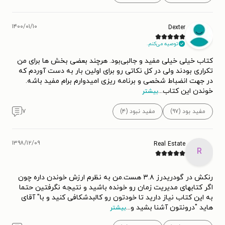
۱۴۰۰/۰۱/۱۰
Dexter
توصیه می‌کنم.
کتاب خیلی خیلی مفید و جالبی‌بود. هرچند بعضی بخش ها برای من
تکراری بودند ولی در کل نکاتی رو برای اولین بار به دست آوردم که
در جهت انضباط شخصی و برنامه ریزی امیدوارم برام مفید باشه.
خوندن این کتاب
...
بیشتر
مفید بود (۹۷)
مفید نبود (۴)
۷
۱۳۹۸/۱۲/۰۹
Real Estate
R
رنکش در گودریدرز ۳.۸ هست.من به نظرم ارزش خوندن داره چون
اگر کتابهای مدیریت زمان رو خونده باشید و نتیجه نگرفتین حتما
به این کتاب نیاز دارید تا خودتون رو کالبدشکافی کنید و با" آقای
هاید "درونتون آشنا بشید و
...
بیشتر