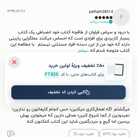
۱۳۹۹/۰۴/۲۸
parham28514
p
توصیه می‌کنم.
با درود و سپاس فراوان از طاقچه کتاب خود انضباطی یک کتاب
بسیار کاربردی برای افرادی است که احساس میکنند عملگرایی پایینی
دارند که خود من از این دسته افراد مستثنی نیستم . با مطالعه این
کتاب متوجه شدم که
...
بیشتر
مفید بود (۲۸۵)
مفید نبود (۴)
۶
٪۵۰ تخفیف ویژۀ اولین خرید
برای کتاب‌های متنی، با کد
FTX50
۱۳۹۹/۰۷/۰۹
فئودور میخائیلوویچ داستایفسکی
ف
کپی کردن کد تخفیف
مفیدترین کتابی بود که این اواخر خوندم. واقعا دنبال همچین چیزی
میگشتم. اگه اهمال‌کاری میکنین؛ حس انجام کارهاتون رو ندارین؛
نمیدونین از کجا شروع کنین؛ هدفی دارین که میخواین بهش
برسین اما گیج و سردرگمین شاید این کتاب کمکتون کنه.
مفید بود (۱۲۶)
مفید نبود (۱)
۰