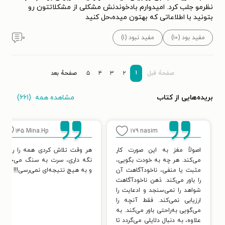
نظرمو جلب کرد. امیدوارم بادخوندنش مشکلی از مشکلاتتون رو
بتونید با اطلاعاتی که بهتون میده،حل کنید
مفید بود (۱۰)
مفید نبود (۱)
۰
۱
صفحۀ قبل
۲
۳
۴
۵
صفحۀ بعد
مشاهده همه
(۶۶۱)
بریده‌هایی از کتاب
۱۴۵
Mina.Hp
۱۷۹
nasim
اصولاً مغز به این صورت کار
هر وقت تلاش کردی همه را راضی
می‌کند. هر چه به خودت بگویی،
نگه داری، سرت به سنگ می‌خورد
مثبت یا منفی، ناخودآگاهت آن
و به هیچ نتیجه‌ای نمی‌رسی!!!
را باور می‌کند. ذهن ناخودآگاهت
شواهد را نمی‌سنجد و ادعایت را
ارزیابی نمی‌کند. فقط آنچه را
می‌گویی به‌راحتی باور می‌کند. به
علاوه، به دنبال دلایلی می‌گردد تا