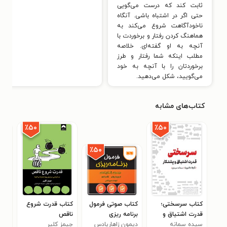
ثابت کند که درست می‌گویی
حتی اگر در اشتباه باشی. آنگاه
ناخودآگاهت شروع می‌کند به
هماهنگ کردن رفتار و برخوردت با
آنچه به او گفته‌ای. خلاصه
مطلب اینکه شما رفتار و طرز
برخوردتان را با آنچه به خود
می‌گویید، شکل می‌دهید.
کتاب‌های مشابه
٪۵۰
٪۵۰
٪۵۰
کتاب سرسختی؛
کتاب صوتی فرمول
کتاب قدرت شروع
کتا
قدرت اشتیاق و
برنامه ریزی
ناقص
اسک
۶
پشتکار
سیده سمانه
دیمون زاهاریادس
جیمز کلیر