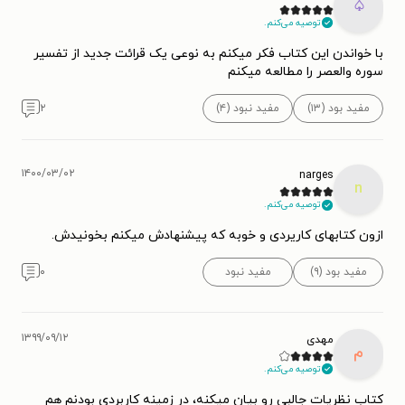
♤
توصیه می‌کنم.
با خواندن این کتاب فکر میکنم به نوعی یک قرائت جدید از تفسیر
سوره والعصر را مطالعه میکنم
مفید بود (۱۳)
مفید نبود (۴)
۲
۱۴۰۰/۰۳/۰۲
narges
n
توصیه می‌کنم.
ازون کتابهای کاریردی و خوبه که پیشنهادش میکنم بخونیدش.
مفید بود (۹)
مفید نبود
۰
۱۳۹۹/۰۹/۱۲
مهدی
م
توصیه می‌کنم.
کتاب نظریات جالبی رو بیان میکنه، در زمینه کاربردی بودنم هم