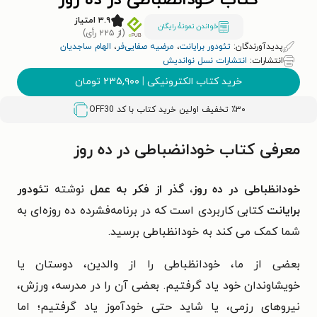
کتاب خودانضباطی در ده روز
۳.۹ امتیاز
خواندن نمونۀ رایگان
(از ۲۲۵ رأی)
پدیدآورندگان:
تئودور برایانت
،
مرضیه صفایی‌فر
،
الهام ساجدیان
انتشارات:
انتشارات نسل نواندیش
خرید کتاب الکترونیکی
|
۲۳۵,۹۰۰
تومان
٪۳۰ تخفیف اولین خرید کتاب با کد
OFF30
معرفی کتاب خودانضباطی در ده روز
خودانظباطی در ده روز، گذر از فکر به عمل
نوشته
تئودور
برایانت
کتابی کاربردی است که در برنامه‌فشرده ده روزه‌ای به
شما کمک می کند به خودانظباطی برسید.
بعضی از ما، خودانظباطی را از والدین، دوستان یا
خویشاوندان خود یاد گرفتیم. بعضی آن را در مدرسه، ورزش،
نیروهای رزمی، یا شاید حتی خودآموز یاد گرفتیم؛ اما