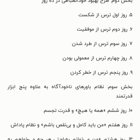
بخش دوم: طرح بهبود خودانظباطی در ده روز
۵. روز اول ترس از شکست
۶. روز دوم ترس از موفقیت
۷. روز سوم ترس از طرد شدن
۸. روز چهارم ترس از معمولی بودن
۹. روز پنجم ترس از خطر کردن
بخش سوم: نظام باورهای ناخودآگاه به علاوه پنج ابزار
قدرتمند
۱۰. روز ششم «همه یا هیچ» و قدرت تجسم
۱۱. روز هفتم «من باید کامل و بی‌نقص باشم» و نظام پاداش
۱۲. روز هشتم «من می‌توانم به‌راحتی هر چه می‌خواهم به