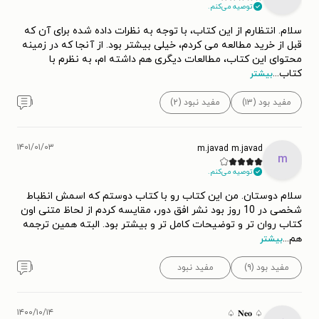
توصیه می‌کنم.
سلام. انتظارم از این کتاب، با توجه به نظرات داده شده برای آن که
قبل از خرید مطالعه می کردم، خیلی بیشتر بود. از آنجا که در زمینه
محتوای این کتاب، مطالعات دیگری هم داشته ام، به نظرم با
کتاب
...
بیشتر
مفید بود (۱۳)
مفید نبود (۲)
۱
۱۴۰۱/۰۱/۰۳
m.javad m.javad
m
توصیه می‌کنم.
سلام دوستان. من این کتاب رو با کتاب دوستم که اسمش انظباط
شخصی در 10 روز بود نشر افق دور، مقایسه کردم از لحاظ متنی اون
کتاب روان تر و توضیحات کامل تر و بیشتر بود. البته همین ترجمه
هم
...
بیشتر
مفید بود (۹)
مفید نبود
۱
۱۴۰۰/۱۰/۱۴
♤ 𝐍𝐞𝐨 ♤