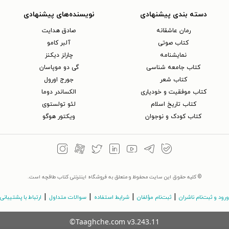
دسته بندی پیشنهادی
نویسنده‌های پیشنهادی
رمان عاشقانه
صادق هدایت
کتاب‌ صوتی
آلبر کامو
نمایشنامه
چارلز دیکنز
کتاب جامعه شناسی
گی دو موپاسان
کتاب شعر
جورج اورول
کتاب موفقیت و خودیاری
الکساندر دوما
کتاب تاریخ اسلام
لئو تولستوی
کتاب کودک و نوجوان
ویکتور هوگو
© کلیه حقوق این سایت محفوظ و متعلق به فروشگاه اینترنتی کتاب طاقچه است.
|
|
|
|
ورود و ثبت‌نام ناشران
ثبت‌نام مؤلفان
شرایط استفاده
سوالات متداول
ارتباط با پشتیبانی
©Taaghche.com
v
3.243.11