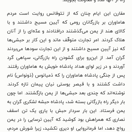
راه از آنها مدد و معاونت بجویند.
مقارن این ایام چنان که از تئوفانس روایت است مردم
هاماوران بر بازرگانان رومی که آیین مسیح داشتند و با
کالای هند از یمن می‌گذشتند درافتادند و عدّه‌ای را از آنان
هلاک کردند. امر تجارت متوقّف ماند و این کار بر حبشی‌ها
که نیز آیین مسیح داشتند و از این تجارت سودها می‌بردند
گران آمد. از این‌رو برای گشودن راه بازرگانی، سپاهی گرد
آوردند و در زیر لوای هداد پادشاه خویش به هاماوران رفتند.
پس از جنگی پادشاه هاماوران را که ذمیانوس (ذونواس) نام
داشت کشتند و با قیصر یوستی نیان پیمان تازه کردند.
نوشته‌اند که چندی بعد حبشی‌ها از یمن بازگشتند. اما چون
بار دیگر راه بازرگانی بسته شد، پادشاه حبشه لشکری گران به
یمن فرستاد. این بار سردار حبش با یاری یک تن اسقف
نصاری که همراهش بود کوشید که آیین ترسایی را در یمن
رواج دهد، اما فرمانروایی او دیری نکشید، زیرا شورش مردم،