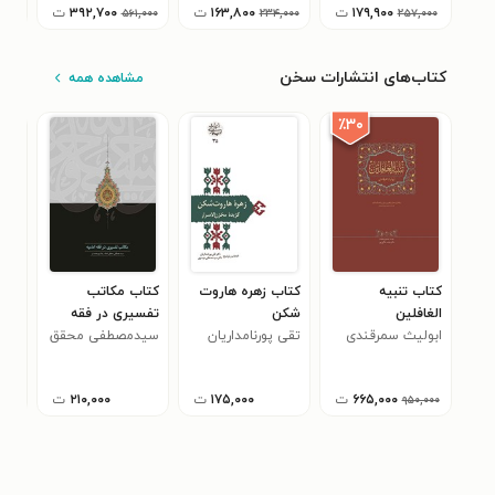
۱۷۹,۹۰۰
ت
۱۶۳,۸۰۰
ت
۳۹۲,۷۰۰
ت
۵۶۱,۰۰۰
۲۳۴,۰۰۰
۲۵۷,۰۰۰
کتاب‌های انتشارات سخن
مشاهده همه
٪۳۰
کتاب تنبیه
کتاب زهره هاروت
کتاب مکاتب
کتا
الغافلین
شکن
تفسیری در فقه
کاش
ابولیث سمرقندی
تقی پورنامداریان
امامیه
سیدمصطفی محقق
افض
داماد
مرق
۶۶۵,۰۰۰
ت
۱۷۵,۰۰۰
ت
۲۱۰,۰۰۰
ت
۹۵۰,۰۰۰