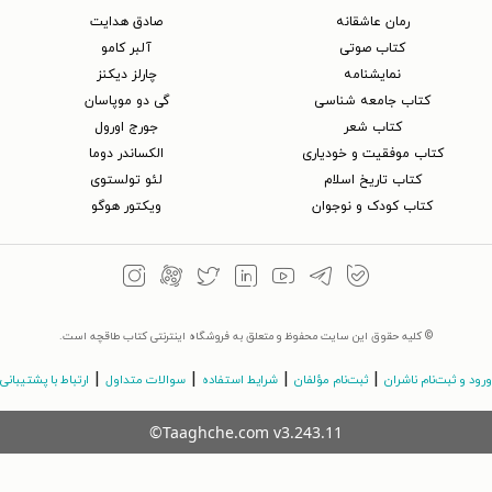
رمان عاشقانه
صادق هدایت
کتاب‌ صوتی
آلبر کامو
نمایشنامه
چارلز دیکنز
کتاب جامعه شناسی
گی دو موپاسان
کتاب شعر
جورج اورول
کتاب موفقیت و خودیاری
الکساندر دوما
کتاب تاریخ اسلام
لئو تولستوی
کتاب کودک و نوجوان
ویکتور هوگو
© کلیه حقوق این سایت محفوظ و متعلق به فروشگاه اینترنتی کتاب طاقچه است.
|
|
|
|
ورود و ثبت‌نام ناشران
ثبت‌نام مؤلفان
شرایط استفاده
سوالات متداول
ارتباط با پشتیبانی
©Taaghche.com
v
3.243.11