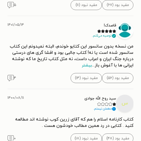
مفید بود (۶۷)
مفید نبود (۱۱)
۵
۱۴۰۱/۰۵/۱۴
قاصدک!
توصیه می‌کنم.
من نسخه بدون سانسور این کتابو خوندم، البته نمیدونم این کتاب
سانسور شده است یا نه! کتاب جالبی بود و افشا گری های درستی
درباره جنگ ایران و اعراب داست، نه مثل کتاب تاریخ ما که نوشته
ایرانی ها با آغوش باز
...
بیشتر
مفید بود (۵۶)
مفید نبود (۱۴)
۴
۱۴۰۰/۰۸/۱۱
سید روح الله جوادی
س
مطمئن نیستم.
کتاب کارنامه اسلام را هم که آقای زرین کوب نوشته اند مطالعه
کنید . کتابی در رد همین مطالب خودشون هست .
مفید بود (۴۸)
مفید نبود (۱۸)
۰