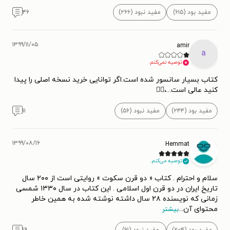
مفید بود (۶۱۵)
مفید نبود (۲۶۶)
۴۶
۱۳۹۹/۱۱/۰۵
amir
a
توصیه نمی‌کنم.
کتاب بسیار سانسور شده است.اگر توانایی خرید نسخه اصلی را پیدا
کنید عالی است...،👌🏻
مفید بود (۲۴۴)
مفید نبود (۵۶)
۱۱
۱۳۹۹/۰۸/۱۶
Hemmat
توصیه می‌کنم.
سلام و احترام . کتاب « دو قرن سکوت » روایتی است از ۲۰۰ سال
تاریخ ایران در دو قرن اول اسلامی . این کتاب در سال ۱۳۳۰ شمسی
زمانی که نویسنده ۲۸ سال داشته نوشته شده به همین خاطر
محتوای آن
...
بیشتر