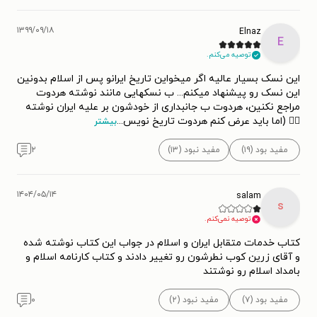
۱۳۹۹/۰۹/۱۸
Elnaz
E
توصیه می‌کنم.
این نسک بسیار عالیه اگر میخواین تاریخ ایرانو پس از اسلام بدونین
این نسک رو پیشنهاد میکنم... ب نسکهایی مانند نوشته هردوت
مراجع نکنین، هردوت ب جانبداری از خودشون بر علیه ایران نوشته
🤦‍♀ (اما باید عرض کنم هردوت تاریخ نویس
...
بیشتر
مفید بود (۱۹)
مفید نبود (۱۳)
۲
۱۴۰۴/۰۵/۱۴
salam
s
توصیه نمی‌کنم.
کتاب خدمات متقابل ایران و اسلام در جواب این کتاب نوشته شده
و آقای زرین کوب نطرشون رو تغییر دادند و کتاب کارنامه اسلام و
بامداد اسلام رو نوشتند
مفید بود (۷)
مفید نبود (۲)
۰