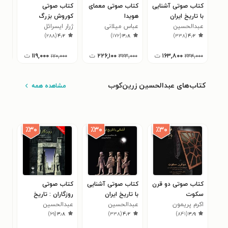
کتاب صوتی آشنایی
کتاب صوتی معمای
کتاب صوتی
کتا
با تاریخ ایران
هویدا
کوروش بزرگ
امپر
عبدالحسین
عباس میلانی
ژرار ایسرائل‌
مرت
۹
)
۲۸۸
(
۴٫۲
)
۱۷۲
(
۳٫۸
)
۳۳۸
(
۴٫۲
زرین‌کوب
۱۶۳,۸۰۰
ت
۲۲۶,۱۰۰
ت
۱۱۹,۰۰۰
ت
۱۷۰,۰۰۰
۳۲۳,۰۰۰
۲۳۴,۰۰۰
کتاب‌های عبدالحسین زرین‌کوب
مشاهده همه
٪۳۰
٪۳۰
٪۳۰
کتاب صوتی دو قرن
کتاب صوتی آشنایی
کتاب صوتی
کتا
سکوت
با تاریخ ایران
روزگاران : تاریخ
سک
اکرم پریمون
عبدالحسین
عبدالحسین
ایران از آغاز تا
عبد
۶
)
۶۹
(
۳٫۸
)
۳۳۸
(
۴٫۲
)
۸۴۱
(
۳٫۹
زرین‌کوب
زرین‌کوب
سقوط سلطنت
زری
پهلوی (اجرای جدید)