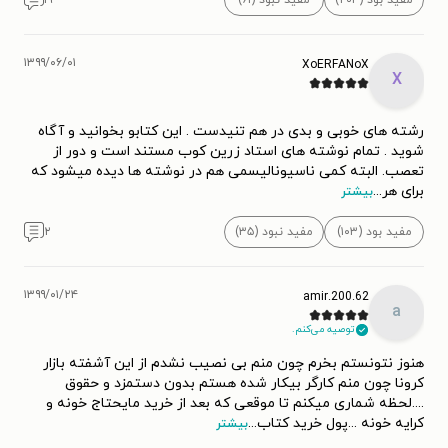
مفید بود (۲۰۴)
مفید نبود (۶۱)
۱۹
۱۳۹۹/۰۶/۰۱
XoERFANoX
X
رشته های خوبی و بدی در هم تنیدست . این کتابو بخوانید و آگاه
شوید . تمام نوشته های استاد زرین کوب مستند است و دور از
تعصب. البته کمی ناسیونالیسمی هم در نوشته ها دیده میشود که
برای هر
...
بیشتر
مفید بود (۱۰۳)
مفید نبود (۳۵)
۲
۱۳۹۹/۰۱/۲۴
amir.200.62
a
توصیه می‌کنم.
هنوز نتونستم بخرم چون منم بی نصیب نشدم از این آشفته بازار
کرونا چون منم کارگر بیکار شده هستم بدون دستمزد و حقوق
....لحظه شماری میکنم تا موقعی که بعد از خرید مایحتاج خونه و
کرایه خونه ...پول خرید کتاب
...
بیشتر