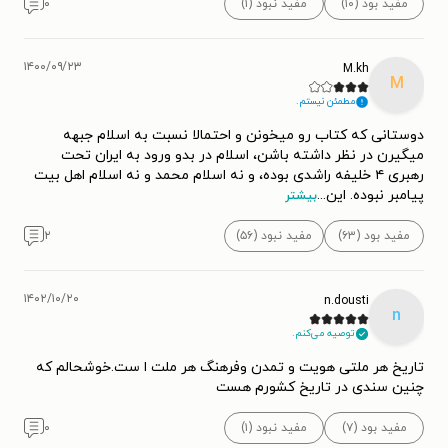
مفید بود (۱۰)
مفید نبود (۱)
۰
۱۴۰۰/۰۹/۲۳
M.kh
M
مطمئن نیستم.
دوستانی که کتاب رو میخونن و احتمالا نسبت به اسلام جبهه
میگیرن در نظر داشته باشن، اسلام در بدو ورود به ایران تحت
رهبری ۴ خلیفه راشدی بوده، و نه اسلام محمد و نه اسلام اهل بیت
پیامبر نبوده. این
...
بیشتر
مفید بود (۶۳)
مفید نبود (۵۶)
۲
۱۴۰۲/۱۰/۲۰
n.dousti
n
توصیه می‌کنم.
تاریخ هر ملتی هویت و تمدن وفرهنگ هر ملت ا ست.خوشحالم که
چنین سندی در تاریخ کشورم هست
مفید بود (۷)
مفید نبود (۱)
۰