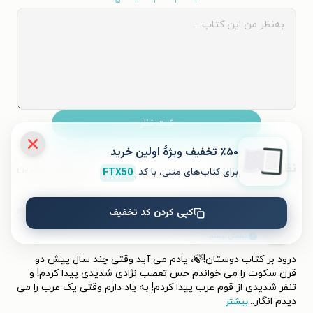
۵
۴
۳
۲
۱
ثبت نظر
٪۵۰ تخفیف ویژۀ اولین خرید
نظرات کاربران
محبوب‌ترین
برای کتاب‌های متنی، با کد
FTX50
کپی کردن کد تخفیف
۱۴۰۰/۰۹/۱۳
سپیده دم اندیشه
س
مطمئن نیستم.
درود بر کتاب دوستان!🍃، یادم می آید وقتی چند سال پیش دو
قرن سکوت را می خواندم حس تعصب نژادی شدیدی پیدا کردم! و
تنفر شدیدی از قوم عرب پیدا کردم! به یاد دارم وقتی یک عرب را می
دیدم انگار
...
بیشتر