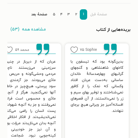
۱
صفحۀ قبل
۲
۳
۴
۵
صفحۀ بعد
مشاهده همه
(۵۳)
بریده‌هایی از کتاب
Sophie
۷۵
محمد
۵۹
بدین‌گونه بود که تیسفون با
عربان که از دیرباز در چنین
کاخهای شاهنشاهی و گنجهای
سرزمینی می‌زیستند ناچار
گرانبهای چهارصدسالهٔ خاندان
مردمی وحشی‌گونه و حریص و
ساسانی به‌دست عربان افتاد
مادّی می‌بودند. جز آزمندی و
وکسانی که نمک را از کافور
سود پرستی، هیچ‌چیز در خاطر
نمی‌شناختند و توفیر بهای سیم و
آنها نمی‌گنجید. هرگز از آنچه
زر را نمی‌دانستند، از آن قصرهای
مادّی و محسوس است فراتر
افسانه‌آمیز جز ویرانی هیچ برجای
نمی‌رفتند و جز به آنچه شهوات
ننهادند.
پست انسان را راضی می‌کند
نمی‌اندیشیدند. از افکار اخلاقی،
آنچه بدان می‌نازیدند مروّت بود
و آن نیز جز خودبینی و
کینه‌جویی نبود. شجاعت و