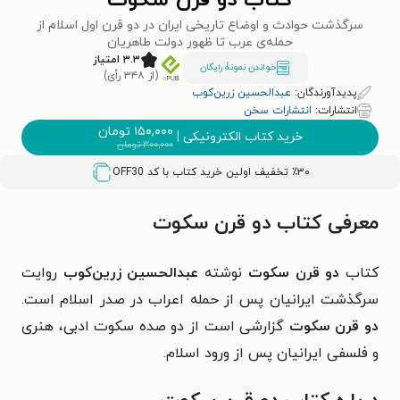
کتاب دو قرن سکوت
سرگذشت حوادث و اوضاع تاریخی ایران در دو قرن اول اسلام از
حمله‌ی عرب تا ظهور دولت طاهریان
۳.۳ امتیاز
خواندن نمونۀ رایگان
(از ۳۴۸ رأی)
پدیدآورندگان:
عبدالحسین زرین‌کوب
انتشارات:
انتشارات سخن
۱۵۰,۰۰۰
تومان
خرید کتاب الکترونیکی
|
۳۰۰,۰۰۰
تومان
٪۳۰ تخفیف اولین خرید کتاب با کد
OFF30
معرفی کتاب دو قرن سکوت
کتاب
دو قرن سکوت
نوشته
عبدالحسین زرین‌کوب
روایت
سرگذشت ایرانیان پس از حمله اعراب در صدر اسلام است.
دو قرن سکوت
گزارشی است از دو صده سکوت ادبی، هنری
و فلسفی ایرانیان پس از ورود اسلام.