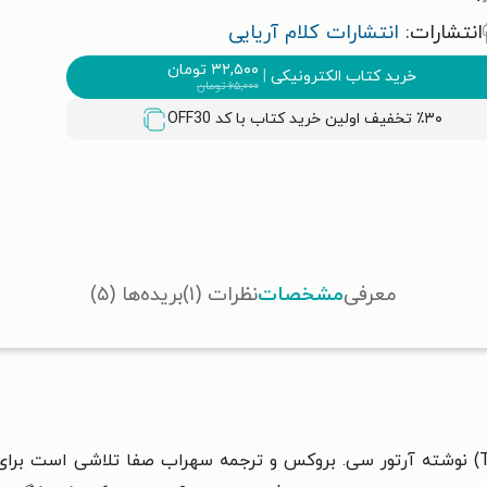
انتشارات:
انتشارات کلام آریایی
۳۲,۵۰۰
تومان
خرید کتاب الکترونیکی
|
۶۵,۰۰۰
تومان
٪۳۰ تخفیف اولین خرید کتاب با کد
OFF30
معرفی
مشخصات
نظرات (۱)
بریده‌ها (۵)
کتاب معنای زندگی تو (The meaning of your life) نوشته آرتور سی. بروکس و ترجمه سهراب 