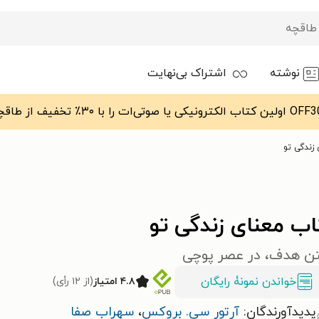
نوشته
اشتراک بی‌نهایت
زندگی تو
اب معنای زندگی تو
تن هدف، در عصر پوچی
خواندن نمونۀ رایگان
۴.۸ امتیاز
(از ۱۲ رأی)
پدیدآورندگان:
آرتور سی. بروکس
،
سهراب صفا