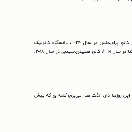
آرتور سی. بروکس دکتراهای افتخاری متعددی را از دانشگاه‌ها و کالج‌های مختلف دریافت کرده است که عبارتند از کالج پراویدنس در سال ۲۰۲۴، دانشگاه کاتولیک
آمریکا در سال ۲۰۲۳، کالج سنت توماس آکویناس در سال ۲۰۲۰، دانشگاه بریگم یانگ در سال ۲۰۱۹، کالج کلرمونت مک‌کنا در سال ۲۰۱۹، کالج همپدن‌ـ‌سیدنی در سال ۲۰۱۸،
ع این روزها دارم لذت هم می‌برم؛ کلمه‌ای که پیش