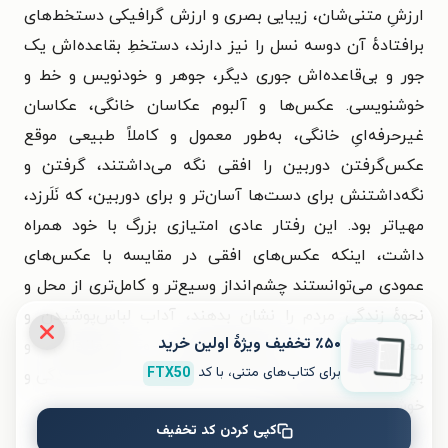
ارزشِ متنی‌شان، زیبایی بصری و ارزش گرافیکی دستخط‌های
برافتادهٔ آن دوسه نسل را نیز دارند، دستخطِ بقاعده‌اش یک
جور و بی‌قاعده‌اش جوری دیگر، جوهر و خودنویس و خط و
خوشنویسی. عکس‌ها و آلبوم عکاسان خانگی، عکاسان
غیرحرفه‌ایِ خانگی، به‌طور معمول و کاملاً طبیعی موقع
عکس‌گرفتن دوربین را افقی نگه می‌داشتند، گرفتن و
نگه‌داشتنش برای دست‌ها آسان‌تر و برای دوربین، که نَلَرزد،
مهیاتر بود. این رفتار عادی امتیازی بزرگ با خود همراه
داشت، اینکه عکس‌های افقی در مقایسه با عکس‌های
عمودی می‌توانستند چشم‌انداز وسیع‌تر و کامل‌تری از محل و
نحوهٔ زندگی مردم را نشان بدهند، آداب لباس‌پوشیدن و
٪۵۰ تخفیف ویژۀ اولین خرید
معاشرت‌کردن و نشست‌وبرخاست و مهمانداری و
برای کتاب‌های متنی، با کد
FTX50
بچه‌بزرگ‌کردن و رخت‌شستن و پیک‌نیک‌رفتن و کار و زندگی و
خوشبختی و بدبختی...»
کپی کردن کد تخفیف