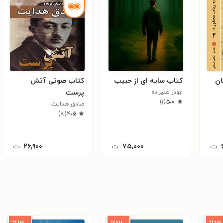
ان
کتاب سایه ای از حبیب
کتاب صوتی آتش
ابوذر علیزاده
پرست
)
۱
(
۵٫۰
صادق هدایت
)
۸
(
۴٫۵
ت
۷۵,۰۰۰
ت
۲۶,۹۰۰
ت