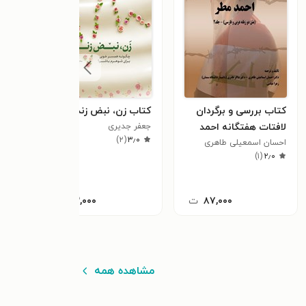
کتاب بررسی و برگردان
کتاب زن، نبض زندگی
کتا
لافتات هفتگانه احمد
جعفر جدیری
تبدی
)
۲
(
۳٫۰
مطر (جلد دوم)
احسان اسمعیلی طاهری
تایما
)
۱
(
۲٫۰
۸۷,۰۰۰
ت
۴۳,۰۰۰
ت
مشاهده همه