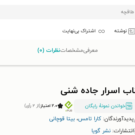
نوشته
اشتراک بی‌نهایت
معرفی
مشخصات
نظرات (۰)
اب اسرار جاده شنی
خواندن نمونۀ رایگان
۲.۰ امتیاز
(از ۲ رأی)
پدیدآورندگان:
کارا تامس
،
بیتا قوچانی
انتشارات:
نشر گویا