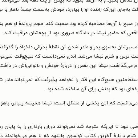
دگان تماس بگیرد و به آن‌ها بگوید که بیش از یک دهه بعد می‌توانند ا
 به‌جای این‌که راننده او را بیاورد، خودش به‌سمت جلسهٔ ناهار با نی
 صبح با آن‌ها مصاحبه کرده بود صحبت کند. حجم پروندهٔ او هم به ان
اقعی که حضور نیشا در دادگاه ضروری بود از بچه‌شان مراقبت کند.
سیرشان به‌سوی پدر و مادر شدن آن نقطهٔ بحرانی دلخواه را گذرانده 
عث ترس و شرم نیشا می‌شد. اندرو نمی‌دانست که هیچ‌وقت نمی‌توان
ام می‌گذاشت. نیشا این نقص را دربارهٔ خودش و ناتوانی‌اش در داشتن
‌جنین هیچ‌گاه این فکر را نخواهد پذیرفت که نمی‌تواند مادر شود
ه‌ای بود که بدنش برای آن ساخته شده بود.
ی‌دانست که این بخشی از مشکل است؛ نیشا همیشه زیباتر، باهوش‌تر
ی نبود تا این‌که متوجه شد نمی‌تواند دوران بارداری را به پایان ر
شام دربارهٔ آخرین کتاب کولسون وایتهد که با هم می‌خواندند د