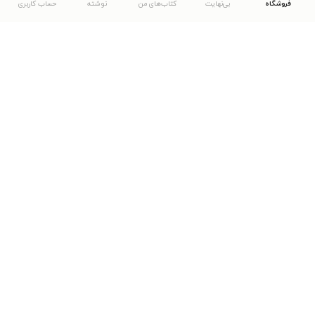
فروشگاه
بی‌نهایت
کتاب‌های من
نوشته
حساب کاربری
دانلود اپلیکیشن طاقچه
... موارد دیگر
مشاهدهٔ دیگر نسخه‌های طاقچه