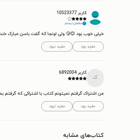
کاربر 10523377
مطمئن نیستم.
خیلی خوب بود 😊🥲 ولی اونجا که گفت باسن مبارک خندم گرفت
مفید بود
مفید نبود
کاربر 6892004
ک
من اشتراک گرفتم نمیتونم کتاب با اشتراکی که گرفتم بخ
مفید بود
مفید نبود
کتاب‌های مشابه