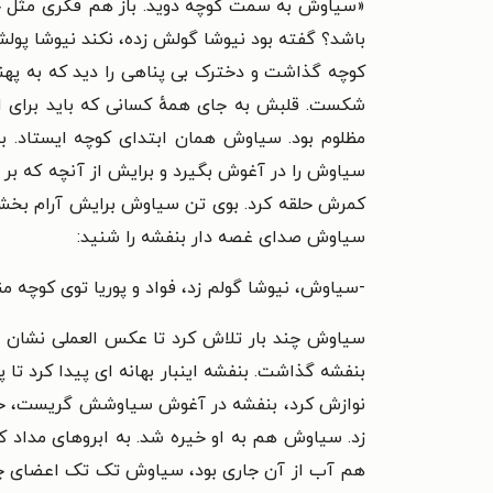
«
سیاوش به سمت کوچه دوید. باز هم فکری مثل خو
باشد؟ گفته بود نیوشا گولش زده، نکند نیوشا پولش 
کوچه گذاشت و دخترک بی پناهی را دید که به پ
شکست. قلبش به جای همهٔ کسانی که باید برای ا
مظلوم بود. سیاوش همان ابتدای کوچه ایستاد.
سیاوش را در آغوش بگیرد و برایش از آنچه که بر
کمرش حلقه کرد. بوی تن سیاوش برایش آرام بخش 
سیاوش صدای غصه دار بنفشه را شنید:
-سیاوش، نیوشا گولم زد، فواد و پوریا توی کوچه م
سیاوش چند بار تلاش کرد تا عکس العملی نشان ن
بنفشه گذاشت. بنفشه اینبار بهانه ای پیدا کرد
نوازش کرد، بنفشه در آغوش سیاوشش گریست، حلقهٔ
زد. سیاوش هم به او خیره شد. به ابروهای مداد
هم آب از آن جاری بود، سیاوش تک تک اعضای چهره