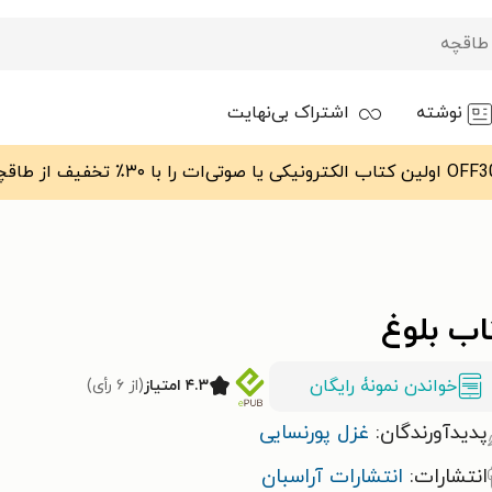
نوشته
اشتراک بی‌نهایت
اب بلوغ
خواندن نمونۀ رایگان
۴.۳ امتیاز
(از ۶ رأی)
پدیدآورندگان:
غزل پورنسایی
انتشارات:
انتشارات آراسبان