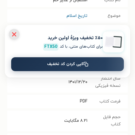
نام کتاب
استقبال از غدیر خم
موضوع
تاریخ اسلام
نویسنده
هادی نجفی
٪۵۰ تخفیف ویژۀ اولین خرید
برای کتاب‌های متنی، با کد
FTX50
گردآورنده
سیدمحمدصادق سجاد
انتشارات
انتشارات چتر دانش
کپی کردن کد تخفیف
سال انتشار
۱۴۰۱/۱۲/۲۰
نسخه فیزیکی
فرمت کتاب
PDF
حجم فایل
۸.۲۱
مگابایت
کتاب