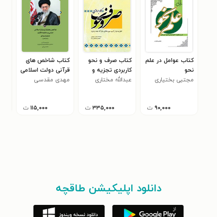
کتاب عوامل در علم
کتاب صرف و نحو
کتاب شاخص های
کتاب
نحو
کاربردی تجزیه و
قرآنی دولت اسلامی
فی 
مجتبی بختیاری
عبدالله مختاری
ترکیب سوره های
مهدی مقدسی
مبتنی بر منظومه
الاط
سید
بهمئی
مبارکه حمد و بقره
فکری امام خامنه ای
(مدظله العالی)
۹۰,۰۰۰
ت
۳۳۵,۰۰۰
ت
۱۱۵,۰۰۰
ت
دانلود اپلیکیشن طاقچه