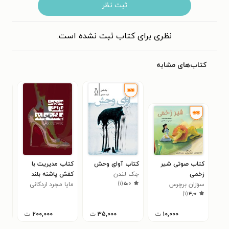
ثبت نظر
نظری برای کتاب ثبت نشده است.
کتاب‌های مشابه
کتاب صوتی شیر
کتاب آوای وحش
کتاب مدیریت با
کتا
زخمی
جک لندن
کفش پاشنه بلند
اوژ
)
۱
(
۵٫۰
سوزان برچرس
مایا مجرد اردکانی
سام
احم
)
۱
(
۴٫۰
(دکت
لویی
آثا
۱۰,۰۰۰
ت
۳۵,۰۰۰
ت
۲۰۰,۰۰۰
ت