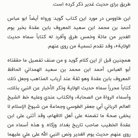
طریق برای حدیث غدیر ذکر
کرده است.
ابن طاووس در مورد این کتاب گوید: ورواه أيضاً ابو عباس
أحمد بن محمد ابن سعيد المعروف بابن عقدة بخبر يوم
الغدير من مائة وخمس طرق وأفرد له كتاباً سماه
حديث
الولاية»، وقد تقدم تسمية من روى عنهم.
همچنین قبل از این کلام گوید و من صنف تفصيل ما حققناه
أبو العباس أحمد
ابن محمد بن سعيد الهمداني الحافظ
المعروف بابن عقدة وهو ثقة عند أرباب المذاهب وجعل ذلك
كتاباً محرراً سماه حديث الولاية وذكر الأخبار عن النبي بذلك،
وأسماء الرواة من الصحابة، والكتاب عندي وعليه خط الشيخ
العالم الرباني أبي جعفر
الطوسي وجماعة من شيوخ الإسلام لا
يخفى صحة ما تضمنه على أهل الافهام، وقد
أثنى على ابن
عقدة الخطيب صاحب تاريخ بغداد وزكاه.
و هذه أسماء من
روى عنهم حديث يوم الغدير ونص النبي الله على علي عليهما