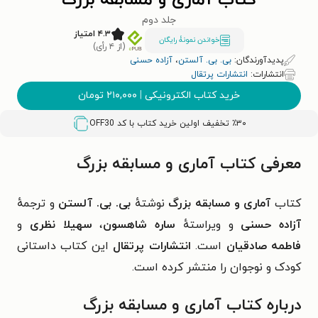
کتاب آماری و مسابقه بزرگ
جلد دوم
۴.۳ امتیاز
خواندن نمونۀ رایگان
(از ۴ رأی)
پدیدآورندگان:
بی. بی. آلستن
،
آزاده حسنی
انتشارات:
انتشارات پرتقال
خرید کتاب الکترونیکی
|
۲۱۰,۰۰۰
تومان
٪۳۰ تخفیف اولین خرید کتاب با کد
OFF30
معرفی کتاب آماری و مسابقه بزرگ
کتاب
آماری و مسابقه بزرگ
نوشتهٔ
بی. بی. آلستن
و ترجمهٔ
آزاده حسنی
و ویراستهٔ
ساره شاهسون
،
سهیلا نظری
و
فاطمه صادقیان
است.
انتشارات پرتقال
این کتاب داستانی
کودک و نوجوان را منتشر کرده است.
درباره کتاب آماری و مسابقه بزرگ