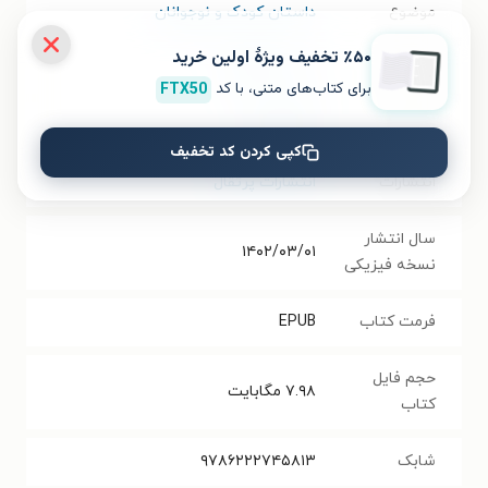
موضوع
داستان کودک و نوجوانان
٪۵۰ تخفیف ویژۀ اولین خرید
نویسنده
بی. بی. آلستن
برای کتاب‌های متنی، با کد
FTX50
مترجم
آزاده حسنی
کپی کردن کد تخفیف
انتشارات
انتشارات پرتقال
سال انتشار
۱۴۰۲/۰۳/۰۱
نسخه فیزیکی
فرمت کتاب
EPUB
حجم فایل
۷.۹۸
مگابایت
کتاب
شابک
۹۷۸۶۲۲۲۷۴۵۸۱۳