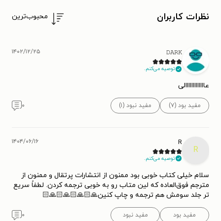
نظرات کاربران
محبوب‌ترین
۱۴۰۲/۱۲/۲۵
𝙳𝙰𝚁𝙺
توصیه می‌کنم.
عااااااااااااالی
مفید بود (۷)
مفید نبود (۱)
۰
۱۴۰۴/۰۶/۱۶
R
R
توصیه می‌کنم.
سلام خیلی کتاب خوبی بود ممنون از انتشارات پرتقال و ممنون از
مترجم فوق‌العاده که لین متاب رو به خوبی ترجمه کردن. لطفاً سریع
تر جلد سومش هم ترجمه و چاپ کنین🙏🏻🙏🏻🙏🏻🙏🏻
مفید بود
مفید نبود
۰