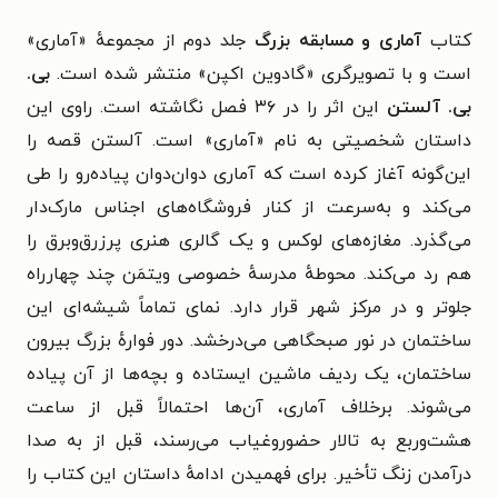
کتاب
آماری و مسابقه بزرگ
جلد دوم از مجموعهٔ «آماری»
است و با تصویرگری «گادوین اکپن» منتشر شده است.
بی.
بی. آلستن
این اثر را در ۳۶ فصل نگاشته است. راوی این
داستان شخصیتی به نام «آماری» است. آلستن قصه را
این‌گونه آغاز کرده است که آماری دوان‌دوان پیاده‌رو را طی
می‌کند و به‌سرعت از کنار فروشگاه‌های اجناس مارک‌دار
می‌گذرد. مغازه‌های لوکس و یک گالری هنری پرزرق‌وبرق را
هم رد می‌کند. محوطهٔ مدرسهٔ خصوصی ویتمَن چند چهارراه
جلوتر و در مرکز شهر قرار دارد. نمای تماماً شیشه‌ای این
ساختمان در نور صبحگاهی می‌درخشد. دور فوارهٔ بزرگ بیرون
ساختمان، یک ردیف ماشین ایستاده و بچه‌ها از آن پیاده
می‌شوند. برخلاف آماری، آن‌ها احتمالاً قبل از ساعت
هشت‌وربع به تالار حضوروغیاب می‌رسند، قبل از به صدا
درآمدن زنگ تأخیر. برای فهمیدن ادامهٔ داستان این کتاب را