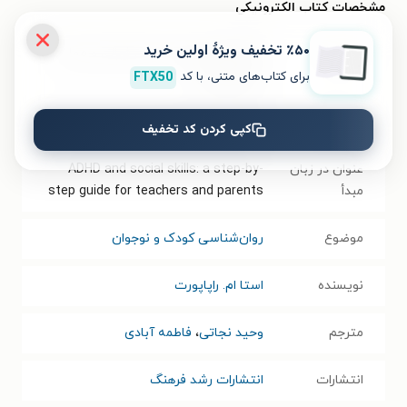
مشخصات کتاب الکترونیکی
٪۵۰ تخفیف ویژۀ اولین خرید
نام کتاب
اختلال نقص توجه-بیش فعالی و مهارت
های اجتماعی
برای کتاب‌های متنی، با کد
FTX50
عنوان دیگر
راهنمای گام به گام برای والدین و مربیان
کپی کردن کد تخفیف
عنوان در زبان
ADHD and social skills: a step-by-
مبدأ
step guide for teachers and parents
موضوع
روان‌شناسی کودک و نوجوان
نویسنده
استا ام. راپاپورت
مترجم
وحید نجاتی
،
فاطمه آبادی
انتشارات
انتشارات رشد فرهنگ