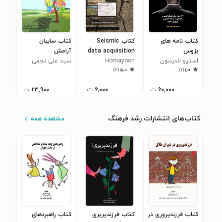
کتاب نامه های
کتاب Seismic
کتاب سایبان
کتا
بزوس
data acquisition
آرامش
راه
استیو اندرسون
on land
Homayoon
سید علی نجفی
بولا
موف
)
۲
(
۵٫۰
)
۱
(
۱٫۰
Mohammadiha
کتا
۶۰,۰۰۰
ت
۶,۰۰۰
ت
۲۳,۹۰۰
ت
کتاب‌های انتشارات رشد فرهنگ
مشاهده همه
کتاب فرزندپروری در
کتاب فرزندپرپری
کتاب راهبردهای
کتا