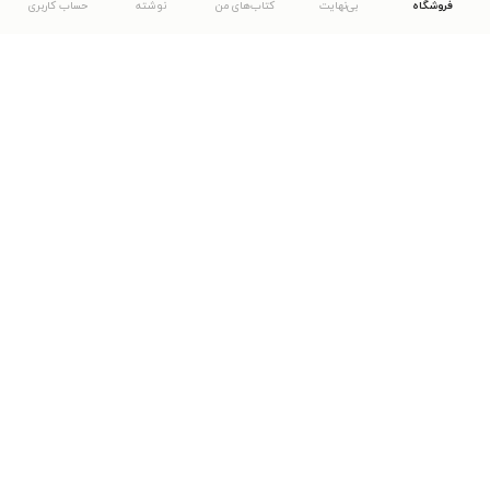
فروشگاه
بی‌نهایت
کتاب‌های من
نوشته
حساب کاربری
دانلود اپلیکیشن طاقچه
... موارد دیگر
مشاهدهٔ دیگر نسخه‌های طاقچه