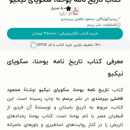
کتاب تاریخ نامه یوحنا، سکوپای نیکیو
۵.۰ امتیاز
(از ۱ رأی)
پدیدآورندگان:
محمود فاضلی بیرجندی
انتشارات:
نشر برسم
خرید کتاب الکترونیکی
|
۴۵,۰۰۰
تومان
٪۳۰ تخفیف اولین خرید کتاب با کد
OFF30
معرفی کتاب تاریخ نامه یوحنا، سکوپای
نیکیو
کتاب
تاریخ نامه یوحنا، سکوپای نیکیو
نوشتۀ
محمود
فاضلی بیرجندی
در نشر
برسم
به چاپ رسیده است. این
کتاب، مربوط به تاریخ باستان و نویسندۀ آن فردی از
قبطیان مصر با نام یوحنا است. کتاب یوحنا رخدادهای
تاریخی را در کنار روایت‌های اساطیری و باورهای عامیانه