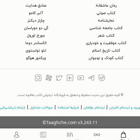
رمان عاشقانه
صادق هدایت
کتاب‌ صوتی
آلبر کامو
نمایشنامه
چارلز دیکنز
کتاب جامعه شناسی
گی دو موپاسان
کتاب شعر
جورج اورول
کتاب موفقیت و خودیاری
الکساندر دوما
کتاب تاریخ اسلام
لئو تولستوی
کتاب کودک و نوجوان
ویکتور هوگو
© کلیه حقوق این سایت محفوظ و متعلق به فروشگاه اینترنتی کتاب طاقچه است.
|
|
|
|
ورود و ثبت‌نام ناشران
ثبت‌نام مؤلفان
شرایط استفاده
سوالات متداول
ارتباط با پشتیبانی
©Taaghche.com
v
3.243.11