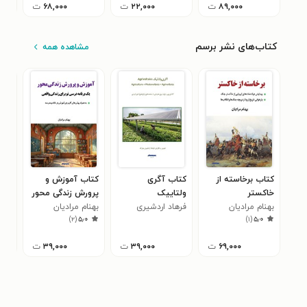
۸۹,۰۰۰
ت
۲۲,۰۰۰
ت
۶۸,۰۰۰
ت
کتاب‌های نشر برسم
مشاهده همه
کتاب برخاسته از
کتاب آگری
کتاب آموزش و
کتاب
خاکستر
ولتاییک
پرورش زندگی محور
کور
۰
بهنام مرادیان
(Agrivoltaics)
فرهاد اردشیری
بهنام مرادیان
)
۲
(
۵٫۰
)
۱
(
۵٫۰
مبارکه
۶۹,۰۰۰
ت
۳۹,۰۰۰
ت
۳۹,۰۰۰
ت