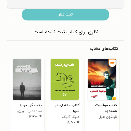
ثبت نظر
نظری برای کتاب ثبت نشده است.
کتاب‌های مشابه
کتاب موفقیت
کتاب خانه ای در
کتاب گور دو پا
کتا
نامحدود
انتها
محمدعلی البرزی
پاس
)
۲
(
۳٫۰
ناپلئون هیل
ملیکا آلیک
دان
گرو
)
۵
(
۵٫۰
شصت