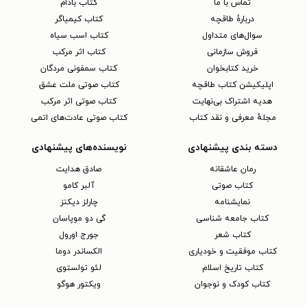
تماس با ما
کتاب بادام
دربارهٔ طاقچه
کتاب کیمیاگر
سوال‌های متداول
کتاب اسب سیاه
فروش سازمانی
کتاب اثر مرکب
خرید کتابخوان
کتاب سمفونی مردگان
اپلیکیشن کتاب طاقچه
کتاب صوتی ملت عشق
هدیه اشتراک بی‌نهایت
کتاب صوتی اثر مرکب
مجلهٔ معرفی و نقد کتاب
کتاب صوتی عادت‌های اتمی
دسته بندی پیشنهادی
نویسنده‌های پیشنهادی
رمان عاشقانه
صادق هدایت
کتاب‌ صوتی
آلبر کامو
نمایشنامه
چارلز دیکنز
کتاب جامعه شناسی
گی دو موپاسان
کتاب شعر
جورج اورول
کتاب موفقیت و خودیاری
الکساندر دوما
کتاب تاریخ اسلام
لئو تولستوی
کتاب کودک و نوجوان
ویکتور هوگو