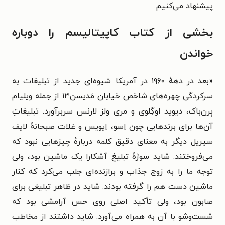
پیشنهاد می‌کنیم.
بخشی از کتاب کاپیتالیسم را دوباره
خواندن
«
بعد در دههٔ ۱۹۶۰ در آمریکا شیوه‌ای جدید از تبلیغات به
سرکردگی چهره‌های شاخص خیابان مَدیسن۱۳ از جمله ویلیام
بِرن‌باک، دیوید اوگِلوی و مری ولز لارنس سربرآورد. تبلیغاتِ
آن‌ها برای برندهایی چون اِسو، اِیویس و غلات صبحانهٔ لایف
سیریل دیگر به معنای دقیق کلمه دربارهٔ چیزهایی نبود که
می‌فروختند. شاید سوژهٔ تبلیغ آشکارا یک ماشین بود، ولی
توجه ما را به زوج جذاب و برازنده‌ای جلب می‌کرد که کنار
ماشین دست هم را گرفته بودند. شاید در ظاهر تبلیغی برای
صابون بود، ولی تأکید اصلی روی حس آرامشی بود که
شست‌وشو با آن به همراه می‌آورد. شاید داشتند از مخاطب