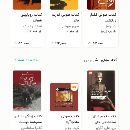
کتاب صوتی گفتار
کتاب صوتی قدرت
کتاب رویابینی
کتا
زرتشت
فکر
شفاف
بودا
رضا رامز
سری سوامی
استفن لابرگ
رضا 
۱
)
۱۴
(
۳٫۶
)
۱۳
(
۴٫۲
)
۳۸
(
۳٫۹
شیواناندا
۸۶,۰۰۰
ت
۱۶۳,۰۰۰
ت
۸۴,۰۰۰
ت
کتاب‌های نشر ارس
مشاهده همه
کتاب قیام کلنل
کتاب صوتی
کتاب زندگی نامه و
کتا
محمدتقی خان
ماکجاآباد
سفرنامه دوست
فلس
س. علی آذری
پسیان در خراسان
گرت جونز
محمدخان
کاتیا سلماسی
لوی