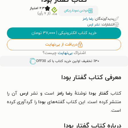
کتاب گفتار بودا
۲.۳ امتیاز
خواندن نمونۀ رایگان
(از ۷ رأی)
پدیدآورندگان:
رضا رامز
انتشارات:
نشر ارس
خرید کتاب الکترونیکی
|
۳۷,۰۰۰
تومان
دریافت از بی‌نهایت
اشتراک
بی‌نهایت
چیست؟
٪۳۰ تخفیف اولین خرید کتاب با کد
OFF30
معرفی کتاب گفتار بودا
کتاب
گفتار بودا
نوشتهٔ
رضا رامز
است و نشر
ارس
آن را
منتشر کرده است. این کتاب گفته‌های
بودا
را گردآوری کرده
است.
درباره کتاب گفتار بودا