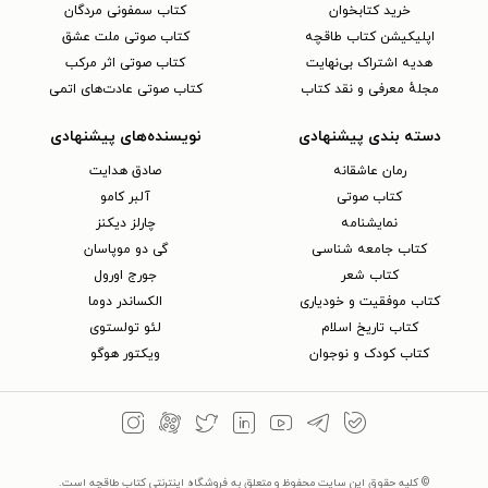
خرید کتابخوان
کتاب سمفونی مردگان
اپلیکیشن کتاب طاقچه
کتاب صوتی ملت عشق
هدیه اشتراک بی‌نهایت
کتاب صوتی اثر مرکب
مجلهٔ معرفی و نقد کتاب
کتاب صوتی عادت‌های اتمی
دسته بندی پیشنهادی
نویسنده‌های پیشنهادی
رمان عاشقانه
صادق هدایت
کتاب‌ صوتی
آلبر کامو
نمایشنامه
چارلز دیکنز
کتاب جامعه شناسی
گی دو موپاسان
کتاب شعر
جورج اورول
کتاب موفقیت و خودیاری
الکساندر دوما
کتاب تاریخ اسلام
لئو تولستوی
کتاب کودک و نوجوان
ویکتور هوگو
© کلیه حقوق این سایت محفوظ و متعلق به فروشگاه اینترنتی کتاب طاقچه است.