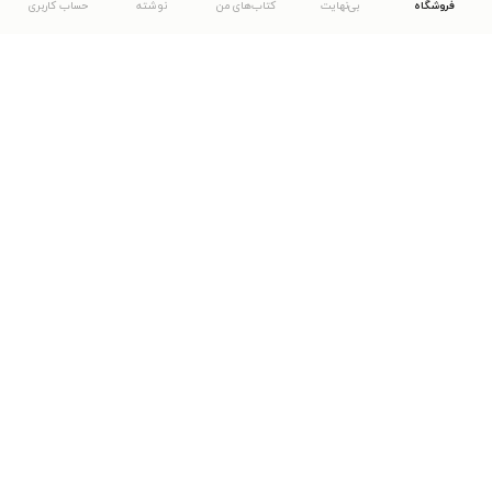
فروشگاه
بی‌نهایت
کتاب‌های من
نوشته
حساب کاربری
دانلود اپلیکیشن طاقچه
... موارد دیگر
مشاهدهٔ دیگر نسخه‌های طاقچه