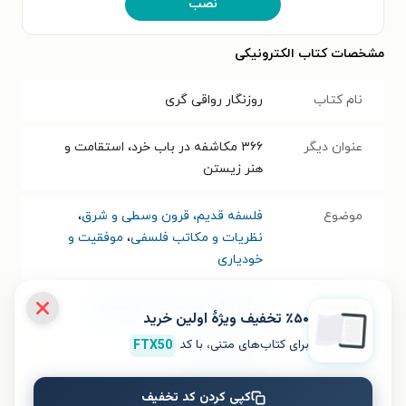
نصب
مشخصات کتاب الکترونیکی
نام کتاب
روزنگار رواقی گری
عنوان دیگر
۳۶۶ مکاشفه در باب خرد، استقامت و
هنر زیستن
موضوع
فلسفه قدیم، قرون وسطی و شرق
،
نظریات و مکاتب فلسفی
،
موفقیت و
خودیاری
نویسنده
رایان هالیدی
،
استیون هانسلمن
٪۵۰ تخفیف ویژۀ اولین خرید
برای کتاب‌های متنی، با کد
FTX50
مترجم
علیرضا خزاعی
کپی کردن کد تخفیف
انتشارات
انتشارات میلکان