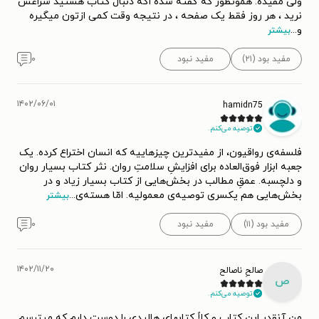
ولی مفیده. همونطور که گفته شده اگه دنبال کتاب هستید سراغش
نرید ، هر روز فقط یک صفحه ، در نتیجه وقت کمی ازتون میگیره
و
...
بیشتر
مفید بود (۲۱)
مفید نبود
۰
۱۴۰۲/۰۶/۰۱
hamidn75
توصیه می‌کنم.
فلسفه‌ی رواقیون، از مفیدترین چیزهاییه که انسان اختراع کرده. یک
جعبه ابزار فوق‌العاده‌ برای افزایشِ سلامتِ روان. نثر کتاب بسیار روان
و دلچسبه. عمقِ مطالب در بخش‌هایی از کتاب بسیار زیاد و در
بخش‌هایی هم یکسری توصیه‌ی معمولیه. امّا هسته‌ی
...
بیشتر
مفید بود (۱۱)
مفید نبود
۰
۱۴۰۲/۱۱/۲۰
صالحِ ناصالح
ص
توصیه می‌کنم.
من آنقدر این کتاب و کلاً کتابهای هالیدی را دوست دارم که میترسم