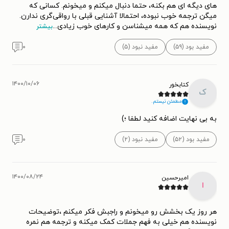
های دیگه ای هم بکنه، حتما دنبال میکنم و میخونم. کسانی که
میگن ترجمه خوب نبوده، احتمالا آشنایی قبلی با رواقی‌گری ندارن.
نویسنده هم که همه میشناسن و کارهای خوب زیادی
...
بیشتر
مفید بود (۵۹)
مفید نبود (۵)
۰
۱۴۰۰/۱۰/۰۶
کتابخور
ک
مطمئن نیستم.
به بی نهایت اضافه کنید لطفا ؛)
مفید بود (۵۲)
مفید نبود (۲)
۰
۱۴۰۰/۰۸/۲۴
امیرحسین
ا
هر روز یک بخشش رو میخونم و راجبش فکر میکنم ،توضیحات
نویسنده هم خیلی به فهم جملات کمک میکنه و ترجمه هم نمره