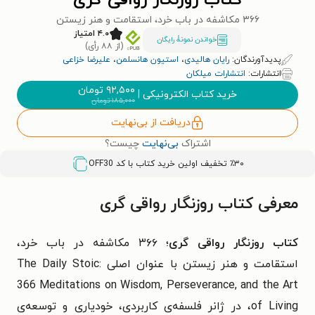
کتاب روزنگار رواقی گری
۳۶۶ مکاشفه در باب خرد، استقامت و هنر زیستن
۴.۰ امتیاز
خواندن نمونۀ رایگان
(از ۸۸ رأی)
پدیدآورندگان:
رایان هالیدی
،
استیون هانسلمن
،
علیرضا خزاعی
انتشارات:
انتشارات میلکان
۹۲,۵۰۰
تومان
خرید کتاب الکترونیکی
|
۱۸۵,۰۰۰
تومان
دریافت از بی‌نهایت
اشتراک
بی‌نهایت
چیست؟
٪۳۰ تخفیف اولین خرید کتاب با کد
OFF30
معرفی کتاب روزنگار رواقی گری
کتاب روزنگار رواقی گری
؛ ۳۶۶ مکاشفه در باب خرد،
استقامت و هنر زیستن با عنوان اصلی The Daily Stoic:
366 Meditations on Wisdom, Perseverance, and the Art
of Living، در ژانر فلسفه‌ی کاربردی، خودیاری و توسعه‌ی