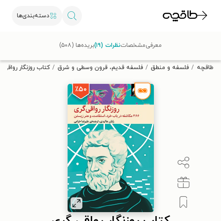
دسته‌بندی‌ها
با کد تخفیف OFF30 اولین کتاب الکترونیکی یا صوتی‌ات را با ۳۰٪
معرفی
مشخصات
نظرات (۱۹)
بریده‌ها (۵۰۸)
تخفیف از طاقچه دریافت کن.
طاقچه
فلسفه و منطق
فلسفه قدیم، قرون وسطی و شرق
کتاب روزنگار رواقی 
٪۵۰