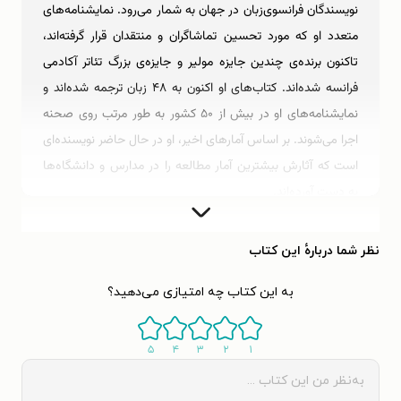
نویسندگان فرانسوی‌زبان در جهان به شمار می‌رود. نمایشنامه‌های
متعدد او که مورد تحسین تماشاگران و منتقدان قرار گرفته‌اند،
تاکنون برنده‌ی چندین جایزه مولیر و جایزه‌ی بزرگ تئاتر آکادمی
فرانسه شده‌اند. کتاب‌های او اکنون به ۴۸ زبان ترجمه شده‌اند و
نمایشنامه‌های او در بیش از ۵۰ کشور به طور مرتب روی صحنه
اجرا می‌شوند. بر اساس آمارهای اخیر، او در حال حاضر نویسنده‌ای
است که آثارش بیشترین آمار مطالعه را در مدارس و دانشگاه‌ها
به دست آورده‌اند.
اریک امانوئل اشمیت در تاریخ ۲۸ مارس
نظر شما دربارهٔ این کتاب
۱۹۶۰ متولد شد. والدین اشمیت مدرس
به این کتاب چه امتیازی می‌دهید؟
تربیت بدنی بودند و پدرش بعدها
فیزیوتراپیست و ماساژور بیمارستان‌های
کودکان شد. پدرش قهرمان بوکس فرانسه
۵
۴
۳
۲
۱
نیز بود و مادرش نیز یک دونده‌ی برنده‌ی