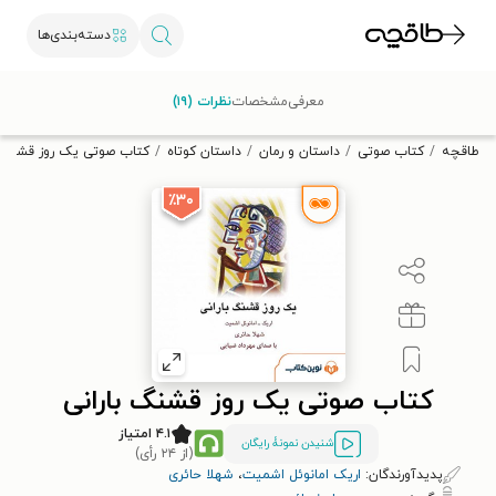
دسته‌بندی‌ها
با کد تخفیف OFF30 اولین کتاب الکترونیکی یا صوتی‌ات را با ۳۰٪
معرفی
مشخصات
نظرات (۱۹)
تخفیف از طاقچه دریافت کن.
طاقچه
کتاب صوتی
داستان و رمان
داستان کوتاه
کتاب صوتی یک روز قشنگ ب
٪۳۰
کتاب صوتی یک روز قشنگ بارانی
۴.۱ امتیاز
شنیدن نمونۀ رایگان
(از ۲۴ رأی)
پدیدآورندگان:
اریک امانوئل اشمیت
،
شهلا حائری