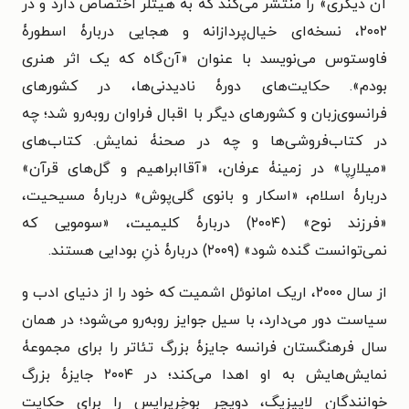
آن دیگری» را منتشر می‌کند که به هیتلر اختصاص دارد و در
۲۰۰۲، نسخه‌ای خیال‌پردازانه و هجایی دربارۀ اسطورۀ
فاوستوس می‌نویسد با عنوان «آن‌گاه که یک اثر هنری
بودم». حکایت‌های دورۀ نادیدنی‌ها، در کشورهای
فرانسوی‌زبان و کشورهای دیگر با اقبال فراوان روبه‌رو شد؛ چه
در کتاب‌فروشی‌ها و چه در صحنۀ نمایش. کتاب‌های
«میلارِپا» در زمینۀ عرفان، «آقاابراهیم و گل‌های قرآن»
دربارۀ اسلام، «اسکار و بانوی گلی‌پوش» دربارۀ مسیحیت،
«فرزند نوح» (۲۰۰۴) دربارۀ کلیمیت، «سومویی که
نمی‌توانست گنده شود» (۲۰۰۹) دربارۀ ذنِ بودایی هستند.
از سال ۲۰۰۰، اریک امانوئل اشمیت که خود را از دنیای ادب و
سیاست دور می‌دارد، با سیل جوایز روبه‌رو می‌شود؛ در همان
سال فرهنگستان فرانسه جایزۀ بزرگ تئاتر را برای مجموعۀ
نمایش‌هایش به او اهدا می‌کند؛ در ۲۰۰۴ جایزۀ بزرگ
خوانندگان لایپزیگ،‌ دویچِر بوخِرپرایس را برای حکایت