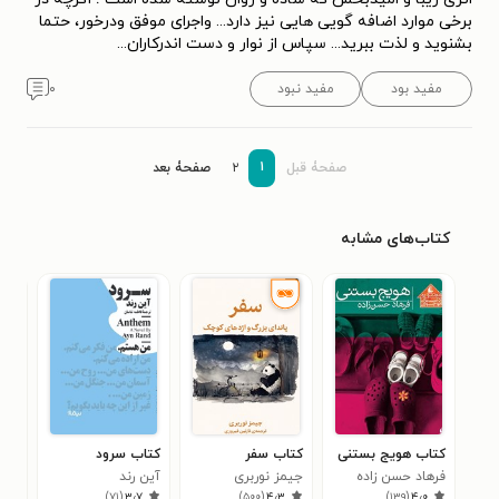
برخی موارد اضافه گویی هایی نیز دارد... واجرای موفق ودرخور، حتما
بشنوید و لذت ببرید... سپاس از نوار و دست اندرکاران...
مفید بود
مفید نبود
۰
۱
صفحۀ قبل
۲
صفحۀ بعد
کتاب‌های مشابه
کتاب هویج بستنی
کتاب سفر
کتاب سرود
کتا
فرهاد حسن زاده
جیمز نوربری
آین رند
کوچ
)
۷۱
(
۳٫۷
)
۵۰۰
(
۴٫۳
)
۱۳۹
(
۴٫۰