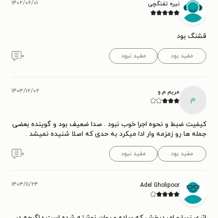
۱۴۰۲/۰۶/۰۱
نیره تفنگچی
قشنگ بود
مفید بود
مفید نبود
۰
۱۴۰۳/۱۲/۰۲
مریم م.و
م
کیفیت ضبط و نحوه اجرا خوب نبود . صدا ضعیف بود و گوینده بعضی
جمله ها رو زمزمه وار ادا میکرد به حدی که اصلا شنیده نمیشد .
مفید بود
مفید نبود
۰
۱۴۰۳/۱۱/۲۴
Adel Gholipoor
اثری زیبا و امیدبخش که ساده و روان نوشته شده است ؛ اگرچه در