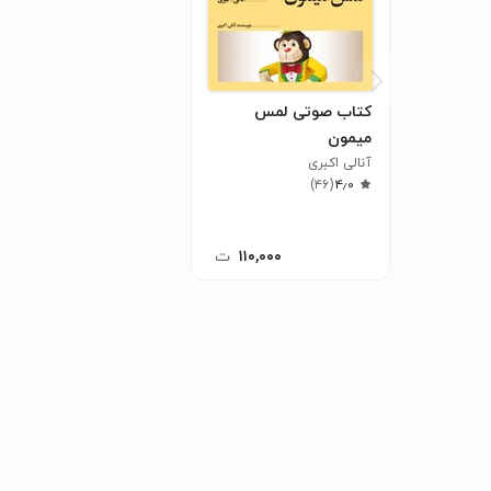
کتاب صوتی لمس
میمون
آنالی اکبری
)
۴۶
(
۴٫۰
۱۱۰,۰۰۰
ت