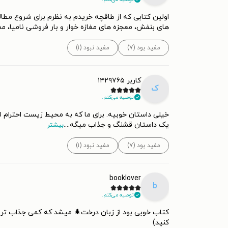
های بنفش، معجزه های مغازه خوار و بار فروشی نامیا، مغ
مفید بود (۷)
مفید نبود (۱)
کاربر ۱۴۲۹۷۶۵
ک
توصیه می‌کنم.
خیلی داستان خوبیه. برای ما که به محیط زیست احترام لا
یک داستان قشنگ و جذاب میگه.
...
بیشتر
مفید بود (۷)
مفید نبود (۱)
booklover
b
توصیه می‌کنم.
کتاب خوبی بود از زبان درخت🌲 میشد که کمی جذاب تر باش
کنید)