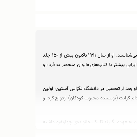
(یا کاترین اپل گیت) نویسنده کودک و نوجوان آمریکایی را بیشتر با رمان‌های علمی تخیلی و ماجراجویانه‌اش می‌شناسند. او از سال ۱۹۹۱ تاکنون بیش از ۱۵۰ جلد
رانی بیشتر با کتاب‌های «ایوان منحصر به فرد» و
 گذراند. او بعد از تحصیل در دانشگاه تگزاس آستین، اولین
 کندال» منتشر کرد. کاترین با آدام گرانت (نویسنده محبوب کودکان) ازدواج کرد؛ و
ری چینی به نام جولیا را هم به عهده بگیرند تا یک خانواده‌ی چهارنفره داشته