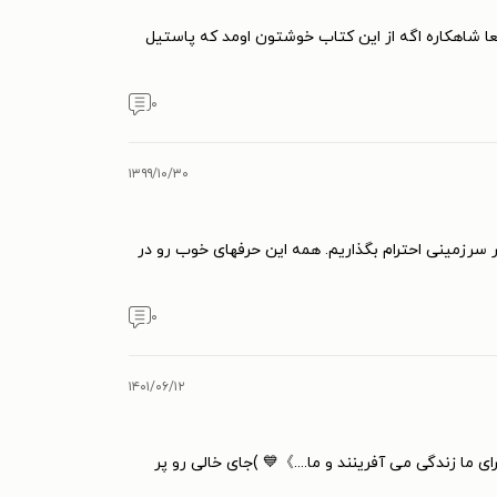
روع مطالعه و کتاب خوندن مناسبه خیلی هم کوتاهه تقریبا ۸۰-۹۰ صفحه ست اما واقعا شاهکاره اگه از این کتاب خوشتون اومد که پاستیل
۰
۱۳۹۹/۱۰/۳۰
ر سرزمینی احترام بگذاریم. همه این حرفهای خوب رو در
۰
۱۴۰۱/۰۶/۱۲
 ما زندگی می آفرینند و ما....》💙 )جای خالی رو پر