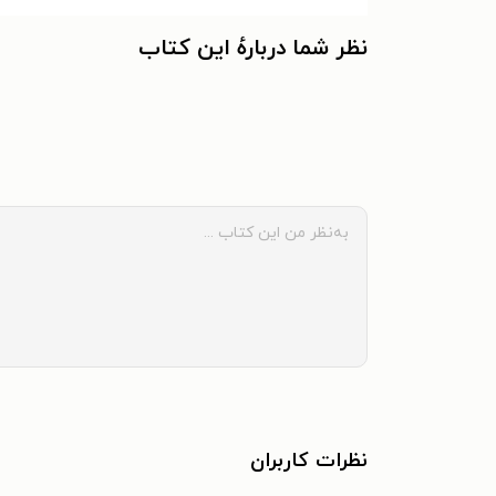
کاترین به گفته‌ی خودش یکی از مسخره‌ترین مسی
نظر شما دربارهٔ این کتاب
(Ghost Writer) تعدادی کتاب ناتمام ن
محبوبش پرداخته است.
کاترین اپلگیت همه‌ی ۱۵۰ کتابش را به زبان انگلیسی نوشته است؛ هر چند آثارش به زبان‌های مختلفی ترجمه شده‌اند. بیایید با مهم‌ترین و شناخته‌شده‌ترین آثارش آشنا شویم:
است. این مجموعه که ۵۴ کتاب اصلی و ۱۰ کتاب فرعی دارد، از زبان ۵ انسان و یک بیگانه روایت می‌شود که می‌توانند با لمس حیوانات، به آن‌ها تبدیل شوند.
قفسی بزرگ در میانه‌ی یک مرکز خرید زندگی می‌کند
نگه‌داری ایوان در مکان نامناسب، بالاخره او را به 
کتاب درخت آرزو یا tree
آویزان می‌کنند. کاترین اپل گیت این کتاب را در سال ۲۰۱۷ منتشر کرده و به گفته‌ی خودش از آن داستان‌هایی بوده که بارها موقع نوشتن به رها کردنش فکر کرده ا
نظرات کاربران