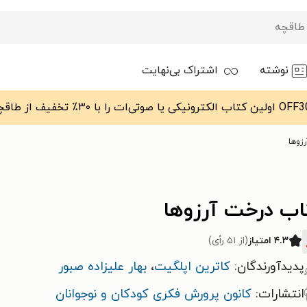
نوشته
اشتراک بی‌نهایت
زوها
اب درخت آرزوها
۴.۳ امتیاز
(از ۵۱ رأی)
پدیدآورندگان:
کاترین اپلگیت
،
بهار علیزاده صبور
انتشارات:
کانون پرورش فکری کودکان و نوجوانان