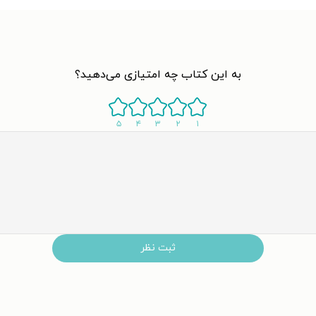
رها را برای نویسنده شدن طی کرده است. سال‌های سال به‌عنوان پیشخ
وشته است. و در نهایت بعد از ازدواج با آدام گرانت و نگارش آثار مشترک، کم‌
به این کتاب چه امتیازی می‌دهید؟
۵
۴
۳
۲
۱
مجموعه انیمورف‌ها یا Animorphs به قلم کاترین 
کاترین کتاب ایوان منحصر به فرد (The One and Only Ivan) را در سال ۲۰۱۲ ب
 و با زاویه دید خاصش به زندگی و پدیده‌ها، نگاه انسان‌ها را به چالش 
باغ وحش منتقل می‌کنند.
ثبت نظر
Whish از زبان یک درخت بلوط قرمز روایت می‌شود. مردم آرزوهایشان را روی تکه‌های پارچ
ست.