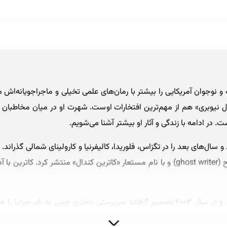
ل نیوبری» هم از مهم‌ترین افتخارات اوست. شهرت او در میان مخاطبان ای
 در ادامه با زندگی و آثار او بیشتر آشنا می‌شویم.
کا به دنیا آمد و سال‌های بعد را در تگزاس، فلوریدا، کالیفرنیا و کارولینای شمالی
اثرش را با نام «میداس تاچ» به‌عنوان نویسنده شبح (ghost writer) و با نام مستعار «کاترین
کاترین و آدام، در سال ۱۹۹۷ صاحب یک ختر شدند و در سال ۲۰۰۳ تصمیم گرفتند سرپرستی دخت
فرزندانش در ارواینِ ایالت کالیفرنیا زندگی می‌کند.