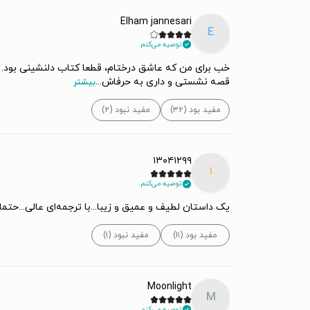
پاستیل‌های بنفش که
کنار دوست خیالی‌اش شیرین‌تر می‌کند. البته باید 
Elham jannesari
E
توصیه می‌کنم.
آثار کاترین اپلگیت تا امروز بارها و بارها در سراسر جهان چا
خب برای من که عاشق درختام، قطعا کتاب دلنشینی بود. چ
قصه نشستی و داری به حرفاش
...
بیشتر
مفید بود (۳۲)
مفید نبود (۲)
«ایوان منحصر به فرد» است.
۱۳۰۴۱۲۹۹
کاترین اپلگی
۱
با کلمات پر کند؛ هر چند «بازنویسی» را هم بیشتر
توصیه می‌کنم.
یکی از آن‌ها، هیچ نویسنده‌ای نمی‌تواند به موفقی
یک داستان لطیف و عمیق و زیبا...با ترجمه‌ای عالی...حتما ب
مفید بود (۱۱)
مفید نبود (۱)
Moonlight
M
توصیه می‌کنم.