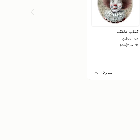
کتاب دلقک
هدا حدادی
)
۵۵
(
۴٫۸
۹۶,۰۰۰
ت