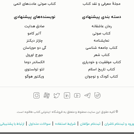
مجلهٔ معرفی و نقد کتاب
کتاب صوتی عادت‌های اتمی
دسته بندی پیشنهادی
نویسنده‌های پیشنهادی
رمان عاشقانه
صادق هدایت
کتاب‌ صوتی
آلبر کامو
نمایشنامه
چارلز دیکنز
کتاب جامعه شناسی
گی دو موپاسان
کتاب شعر
جورج اورول
کتاب موفقیت و خودیاری
الکساندر دوما
کتاب تاریخ اسلام
لئو تولستوی
کتاب کودک و نوجوان
ویکتور هوگو
© کلیه حقوق این سایت محفوظ و متعلق به فروشگاه اینترنتی کتاب طاقچه است.
|
|
|
|
ورود و ثبت‌نام ناشران
ثبت‌نام مؤلفان
شرایط استفاده
سوالات متداول
ارتباط با پشتیبانی