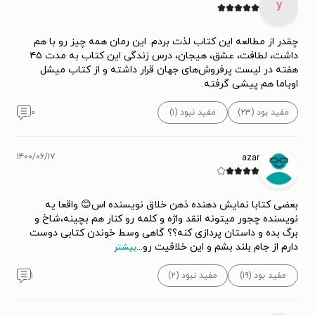
y
چقدر از مطالعه این کتاب لذت بردم. این رمان همه چیز رو با هم
داشت، لطافت، عشق، هیجان، درس زندگی این کتاب به مدت ۴۵
هفته در لیست پرفروش‌های جهان قرار داشته و از کتاب میشل
اوباما هم پیشی گرفته.
مفید بود (۲۳)
مفید نبود (۱)
۰
۱۴۰۰/۰۶/۱۷
azar
بعضی کتابا نمایش دهنده ذهن خلاق نویسنده اس😊 واقعا یه
نویسنده چجور میتونه انقد واژه و کلمه رو کنار هم بچینه،شاخ و
برگ بده و داستان پردازی کنه؟؟ گاهی وسط خوندن کتابی دوست
دارم از جام بلند بشم و این خلاقیت رو
...
بیشتر
مفید بود (۱۹)
مفید نبود (۲)
۱