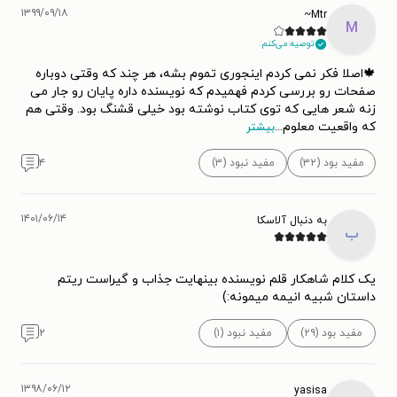
۱۳۹۹/۰۹/۱۸
Mtr~
M
توصیه می‌کنم.
🍁اصلا فکر نمی کردم اینجوری تموم بشه، هر چند که وقتی دوباره
صفحات رو بررسی کردم فهمیدم که نویسنده داره پایان رو جار می
زنه شعر هایی که توی کتاب نوشته بود خیلی قشنگ بود. وقتی هم
که واقعیت معلوم
...
بیشتر
مفید بود (۳۲)
مفید نبود (۳)
۴
۱۴۰۱/۰۶/۱۴
به دنبال آلاسکا
ب
یک کلام شاهکار قلم نویسنده بینهایت جذاب و گیراست ریتم
داستان شبیه انیمه میمونه:)
مفید بود (۲۹)
مفید نبود (۱)
۲
۱۳۹۸/۰۶/۱۲
yasisa