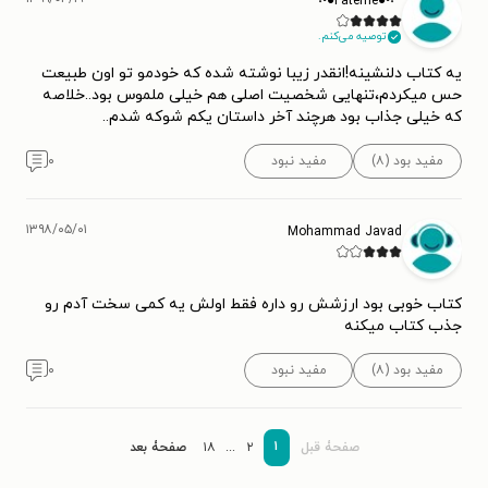
˙·٠•●Fateme●•٠·˙
توصیه می‌کنم.
یه کتاب دلنشینه!انقدر زیبا نوشته شده که خودمو تو اون طبیعت
حس میکردم،تنهایی شخصیت اصلی هم خیلی ملموس بود..خلاصه
که خیلی جذاب بود هرچند آخر داستان یکم شوکه شدم..
مفید بود (۸)
مفید نبود
۰
۱۳۹۸/۰۵/۰۱
Mohammad Javad
کتاب خوبی بود ارزشش رو داره فقط اولش یه کمی سخت آدم رو
جذب کتاب میکنه
مفید بود (۸)
مفید نبود
۰
۱
صفحۀ قبل
۲
...
۱۸
صفحۀ بعد