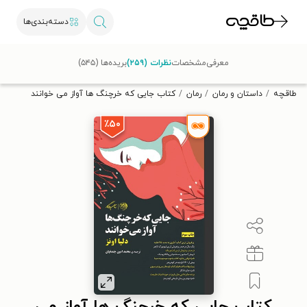
دسته‌بندی‌ها
با کد تخفیف OFF30 اولین کتاب الکترونیکی یا صوتی‌ات را با ۳۰٪
معرفی
مشخصات
نظرات (۲۵۹)
بریده‌ها (۵۴۵)
تخفیف از طاقچه دریافت کن.
طاقچه
داستان و رمان
رمان
کتاب جایی که خرچنگ ها آواز می خوانند
٪۵۰