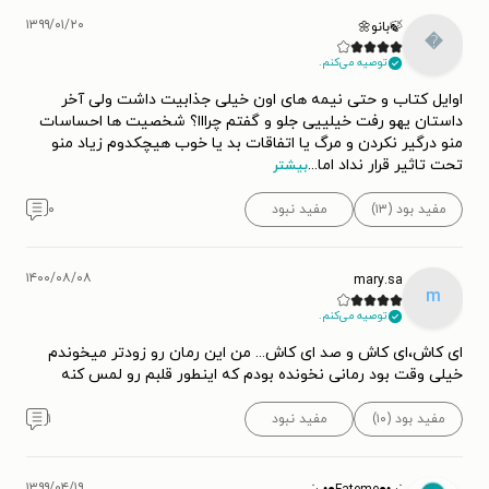
۱۳۹۹/۰۱/۲۰
🍃بانو🌼

توصیه می‌کنم.
اوایل کتاب و حتی نیمه های اون خیلی جذابیت داشت ولی آخر
داستان یهو رفت خیلییی جلو و گفتم چرااا؟ شخصیت ها احساسات
منو درگیر نکردن و مرگ یا اتفاقات بد یا خوب هیچکدوم زیاد منو
...
تحت تاثیر قرار نداد اما
بیشتر
۰
مفید نبود
مفید بود (۱۳)
۱۴۰۰/۰۸/۰۸
mary.sa
m
توصیه می‌کنم.
ای کاش،ای کاش و صد ای کاش... من این رمان رو زودتر میخوندم
خیلی وقت بود رمانی نخونده بودم که اینطور قلبم رو لمس کنه
۱
مفید نبود
مفید بود (۱۰)
۱۳۹۹/۰۴/۱۹