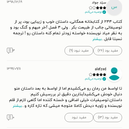
۱۳۹۸/۱۲/۱۹
سیّد جواد
س
توصیه می‌کنم.
کتاب ۲۴۴ از کتابخانه همگانی، داستان خوب و زیبایی بود، پر از
توصیفاتی جالب از طبیعت بکر . ولی ۴ فصل آخر مبهم و گنگ بود و
به نظر میاد نویسنده خواسته زودتر تمام کنه داستان رو ! ترجمه
نسبتا قابل
...
بیشتر
مفید بود (۲۶)
مفید نبود (۹)
۳
۱۳۹۹/۰۹/۱۱
alefzed
توصیه می‌کنم.
تا اواسط من رمان رو می‌کشیدم اما از اواسط به بعد داستان منو
دنبال خودش می‌کشید!بذارین دقیق تر بررسیش کنیم:
داستان:توصیفیات خیلی اضافی و خسته کننده اما گاهی لازم.از قلم
نویسنده و زاویه دیدش کاملا متوجه میشی که تازه کاره و
...
بیشتر
مفید بود (۱۳)
مفید نبود
۰