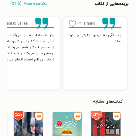
مشاهده همه
(۵۴۵)
بریده‌هایی از کتاب
۰۰
Mahtab Saneei
۱۳۲
armind
وابستگی به مردم، عاقبتی جز درد
پدر همیشه به او می‌گفت مرد 
ندارد.
کسی هست که بدون شرم، اشک می‌
از صمیم قلبش شعر می‌خواند، اپرا
روحش حس می‌کند و هرچه که برای
از یک زن لازم است، انجام می‌دهد.
کتاب‌های مشابه
٪۳۰
٪۵۰