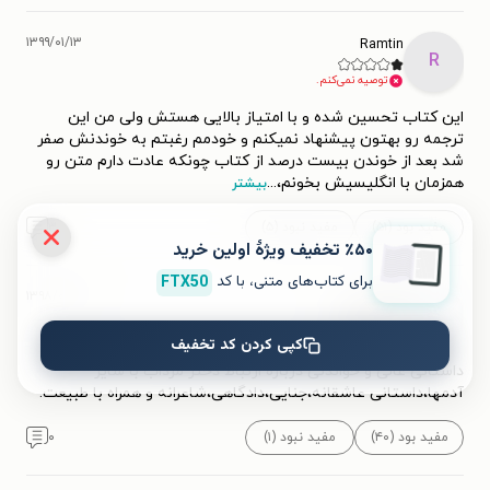
۱۳۹۹/۰۱/۱۳
Ramtin
R
توصیه نمی‌کنم.
این کتاب تحسین شده و با امتیاز بالایی هستش ولی من این
ترجمه رو بهتون پیشنهاد نمیکنم و خودمم رغبتم به خوندنش صفر
شد بعد از خوندن بیست درصد از کتاب چونکه عادت دارم متن رو
همزمان با انگلیسیش بخونم،
...
بیشتر
مفید بود (۵۱)
مفید نبود (۵)
۳
٪۵۰ تخفیف ویژۀ اولین خرید
برای کتاب‌های متنی، با کد
FTX50
۱۳۹۸/۰۴/۲۶
کاوه
ک
کپی کردن کد تخفیف
داستانی عالی و خواندنی درباره ارتباط دختر مرداب با سایر
آدمها،داستانی عاشقانه،جنایی،دادگاهی،شاعرانه و همراه با طبیعت.
مفید بود (۴۰)
مفید نبود (۱)
۰