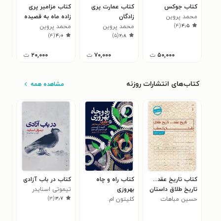
کتاب جوکس
کتاب عمارت پری
کتاب مزامیر پری
کتا
محمد پروین
زادگان
زاده ماه به قصیده
خون
)
۴
(
۴٫۵
محمد پروین
کاردی کاتوره
محمد پروین
محم
۵
)
۴
(
۴٫۰
)
۵
(
۲٫۸
۵۰,۰۰۰
ت
۷۰,۰۰۰
ت
۲۰,۰۰۰
ت
کتاب‌های انتشارات روزنه
مشاهده همه
کتاب تاریخ عقد...
کتاب راه و چاه
کتاب در باب آزادی
کتا
تاریخ طلاق داستان
بهروزی
تیموتی اسنایدر
مرد 
)
۳
(
۳٫۷
یک مطب
حسین مباهات
کلیتون ام.
یان
فئود
کریستنسن