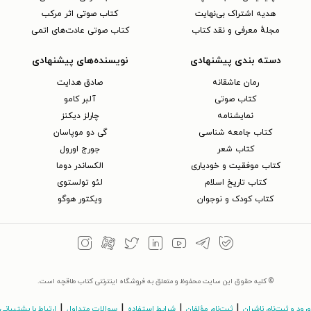
هدیه اشتراک بی‌نهایت
کتاب صوتی اثر مرکب
مجلهٔ معرفی و نقد کتاب
کتاب صوتی عادت‌های اتمی
دسته بندی پیشنهادی
نویسنده‌های پیشنهادی
رمان عاشقانه
صادق هدایت
کتاب‌ صوتی
آلبر کامو
نمایشنامه
چارلز دیکنز
کتاب جامعه شناسی
گی دو موپاسان
کتاب شعر
جورج اورول
کتاب موفقیت و خودیاری
الکساندر دوما
کتاب تاریخ اسلام
لئو تولستوی
کتاب کودک و نوجوان
ویکتور هوگو
© کلیه حقوق این سایت محفوظ و متعلق به فروشگاه اینترنتی کتاب طاقچه است.
|
|
|
|
ورود و ثبت‌نام ناشران
ثبت‌نام مؤلفان
شرایط استفاده
سوالات متداول
ارتباط با پشتیبانی