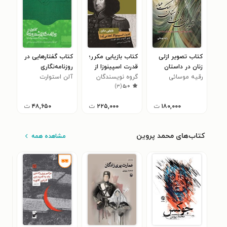
کتاب تصویر ازلی
کتاب بازیابی مکرر؛
کتاب گفتارهایی در
زنان در داستان
قدرت اسپینوزا از
روزنامه‌نگاری
سمک عیار
رقیه موسائی
کجا می آید؟
گروه نویسندگان
شهروندی
آلن استوارت
)
۳
(
۵٫۰
۱۸۰,۰۰۰
ت
۲۲۵,۰۰۰
ت
۴۸,۶۵۰
ت
کتاب‌های محمد پروین
مشاهده همه