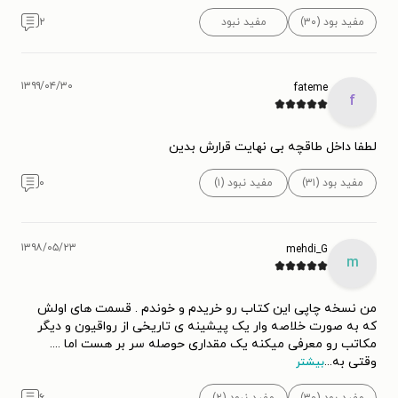
مفید بود (۳۰)
مفید نبود
۲
۱۳۹۹/۰۴/۳۰
fateme
f
لطفا داخل طاقچه بی نهایت قرارش بدین
مفید بود (۳۱)
مفید نبود (۱)
۰
۱۳۹۸/۰۵/۲۳
mehdi_G
m
من نسخه چاپی این کتاب رو خریدم و خوندم . قسمت های اولش
که به صورت خلاصه وار یک پیشینه ی تاریخی از رواقیون و دیگر
مکاتب رو معرفی میکنه یک مقداری حوصله سر بر هست اما ....
وقتی به
...
بیشتر
مفید بود (۳۰)
مفید نبود (۲)
۶