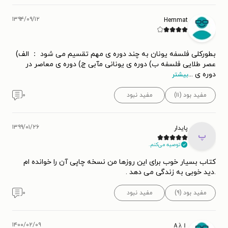
۱۳۹۴/۰۹/۱۲
Hemmat
بطورکلی فلسفه یونان به چند دوره ی مهم تقسیم می شود ： الف)
عصر طلایی فلسفه ب) دوره ی یونانی مآبی ج) دوره ی معاصر در
دوره ی
...
بیشتر
مفید بود (۱۱)
مفید نبود
۰
۱۳۹۹/۰۱/۲۶
پایدار
پ
توصیه می‌کنم.
کتاب بسیار خوب برای این روزها من نسخه چاپی آن را خوانده ام
.دید خوبی به زندگی می دهد .
مفید بود (۹)
مفید نبود
۰
۱۴۰۰/۰۲/۰۹
ＡλＩ