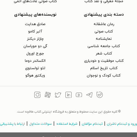
مجلهٔ معرفی و نقد کتاب
کتاب صوتی عادت‌های اتمی
دسته بندی پیشنهادی
نویسنده‌های پیشنهادی
رمان عاشقانه
صادق هدایت
کتاب‌ صوتی
آلبر کامو
نمایشنامه
چارلز دیکنز
کتاب جامعه شناسی
گی دو موپاسان
کتاب شعر
جورج اورول
کتاب موفقیت و خودیاری
الکساندر دوما
کتاب تاریخ اسلام
لئو تولستوی
کتاب کودک و نوجوان
ویکتور هوگو
© کلیه حقوق این سایت محفوظ و متعلق به فروشگاه اینترنتی کتاب طاقچه است.
|
|
|
|
ورود و ثبت‌نام ناشران
ثبت‌نام مؤلفان
شرایط استفاده
سوالات متداول
ارتباط با پشتیبانی