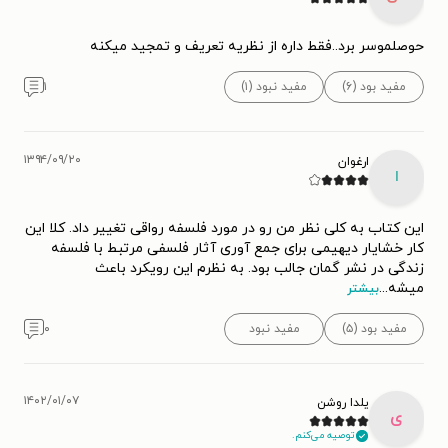
حوصلموسر برد..فقط داره از نظریه تعریف و تمجید میکنه
مفید بود (۶)
مفید نبود (۱)
۱
۱۳۹۴/۰۹/۲۰
ارغوان
ا
این کتاب به کلی نظر من رو در مورد فلسفه رواقی تغییر داد. کلا این
کار خشایار دیهیمی برای جمع آوری آثار فلسفی مرتبط با فلسفه
زندگی در نشر گمان جالب بود. به نظرم این رویکرد باعث
میشه
...
بیشتر
مفید بود (۵)
مفید نبود
۰
۱۴۰۲/۰۱/۰۷
یلدا روشن
ی
توصیه می‌کنم.