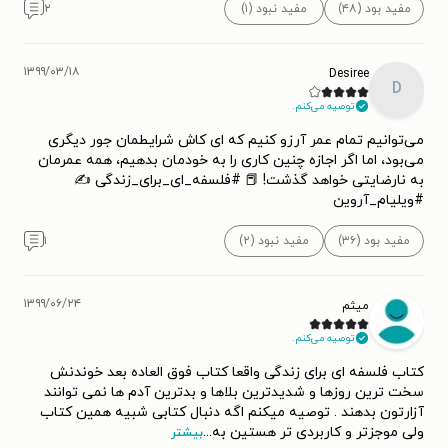
مفید بود (۴۸)
مفید نبود (۱)
۲
۱۳۹۹/۰۳/۱۸
Desiree
D
توصیه می‌کنم.
می‌توانیم تمام عمر آرزو کنیم که ای کاش شرایطمان جور دیگری
می‌بود، اما اگر اجازه چنین کاری را به خودمان بدهیم، همه عمرمان
به نارضایتی خواهد گذشت! 📕 #فلسفه_ای_برای_زندگی ✍
#ویلیام‌‌‌_آروین
مفید بود (۳۶)
مفید نبود (۲)
۱
۱۳۹۹/۰۶/۲۴
میثم
توصیه می‌کنم.
کتاب فلسفه ای برای زندگی واقعا کتاب فوق العاده بعد خوندنش
سخت ترین روزها و شدیدترین بلاها و بدترین آدم ها نمی توانند
آزارتون بدهند . توصیه میکنم اگه دنبال کتابی شبیه همین کتاب
ولی موجزتر و کاربردی تر هستین به
...
بیشتر