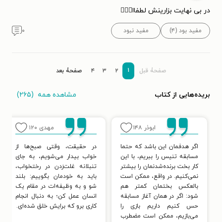
در بی نهایت بزارینش لطفاا🚶🏻‍♀️
مفید بود (۴)
مفید نبود
۰
۱
صفحۀ قبل
۲
۳
۴
صفحۀ بعد
مشاهده همه
(۲۶۵)
بریده‌هایی از کتاب
ابوذر
۱۴۸
مهدی
۱۲۰
اگر هدفمان این باشد که حتما
در حقیقت، وقتی صبح‌ها از
مسابقه تنیس را ببریم، با این
خواب بیدار می‌شویم، به جای
کار بخت برنده‌شدنمان را بیشتر
تنبلانه غلت‌زدن در رختخواب،
نمی‌کنیم. در واقع، ممکن است
باید به خودمان بگوییم: بلند
بالعکس بختمان کمتر هم
شو و به وظیفه‌ات در مقام یک
شود: اگر در همان آغاز مسابقه
انسان عمل کن؛ به دنبال انجام
حس کنیم داریم بازی را
کاری برو که برایش خلق شده‌ای.
می‌بازیم، ممکن است مضطرب