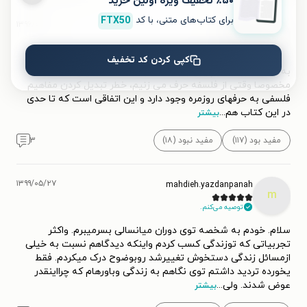
٪۵۰ تخفیف ویژۀ اولین خرید
برای کتاب‌های متنی، با کد
FTX50
۱۳۹۶/۰۱/۰۳
Amin D
A
کپی کردن کد تخفیف
به قول معروف هر چیزی باید ساده باشد، اما نه خیلی ساده!
مخصوصا وقتی از فلسفه حرف می زنیم، خطر تبدیل کردن مفاهیم
فلسفی به حرفهای روزمره وجود دارد و این اتفاقی است که تا حدی
در این کتاب هم
...
بیشتر
مفید بود (۱۱۷)
مفید نبود (۱۸)
۳
۱۳۹۹/۰۵/۲۷
mahdieh.yazdanpanah
m
توصیه می‌کنم.
سلام. خودم به شخصه توی دوران میانسالی بسرمیبرم. واکثر
تجربیاتی که توزندگی کسب کردم واینکه دیدگاهم نسبت به خیلی
ازمسائل زندگی دستخوش تغییرشد روبوضوح درک میکردم. فقط
یخورده تردید داشتم توی نگاهم به زندگی وباورهام که چرااینقدر
عوض شدند. ولی
...
بیشتر