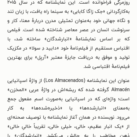
روزمرگی فراخوانده است. این نمایشنامه که در سال ۲۰۱۵
به‌کارگردانی «جک زاگا کابابی» به سینما راه یافت، با زبان تند
و نگاه جهانی خود به‌عنوان تمثیلی مدرن دربارهٔ معنا، کار و
سرنوشت انسان در عصر معاصر شناخته شده است.
فیلمی
که بر اساس نمایشنامهٔ «انبارشدگان» ساخته شد، با
اقتباس مستقیم از فیلم‌نامهٔ خود «
دابید
دِ سولا» در مکزیک
تولید و موفق به دریافت جایزهٔ معتبر «آریِل» برای بهترین
فیلم‌نامهٔ اقتباسی شد.
عنوان این نمایشنامه (Los Almacenados) از واژهٔ اسپانیایی
Almacén گرفته شده که ریشه‌اش در واژهٔ عربی «المخزن»
است؛ واژه‌ای که در اسپانیایی به‌صورت اسم مفعول جمع
به‌معنای «انبارشده‌ها» یا «ذخیره‌شده‌ها» به کار
می‌رود.
نویسنده در همان آغاز نمایشنامه با توصیف صحنه‌ای
از «یک انبار عظیم، خالی، خیلی خالی، تقریباً خالیِ خالی»
ذهن مخاطب را به چالش می‌کشد. «
انبارشدگان» را