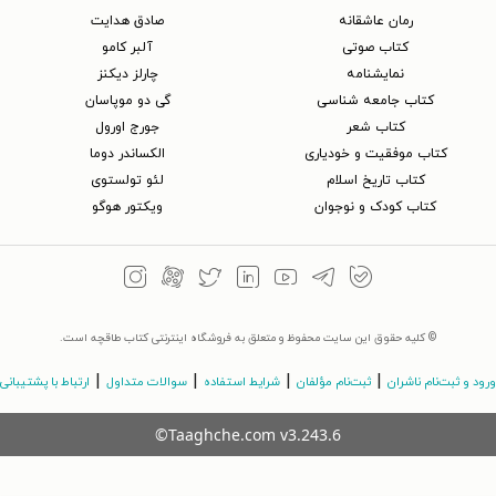
رمان عاشقانه
صادق هدایت
کتاب‌ صوتی
آلبر کامو
نمایشنامه
چارلز دیکنز
کتاب جامعه شناسی
گی دو موپاسان
کتاب شعر
جورج اورول
کتاب موفقیت و خودیاری
الکساندر دوما
کتاب تاریخ اسلام
لئو تولستوی
کتاب کودک و نوجوان
ویکتور هوگو
© کلیه حقوق این سایت محفوظ و متعلق به فروشگاه اینترنتی کتاب طاقچه است.
|
|
|
|
ورود و ثبت‌نام ناشران
ثبت‌نام مؤلفان
شرایط استفاده
سوالات متداول
ارتباط با پشتیبانی
©Taaghche.com
v
3.243.6