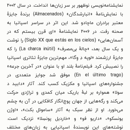
نمایشنامه‌نویسی نوظهور بر سر زبان‌ها انداخت. در سال ۲۰۰۲
با نمایش‌نامهٔ «انبارشدگان» (
Almacenados
) برندهٔ جایزهٔ
معتبر برادران ماچادو شد. این اثر در سراسر اسپانیا به
صحنه رفت. در ۲۰۰۶ نمایشنامهٔ «ای قرن بیستم که در
آسمان‌هایی» (
Siglo XX que estás en los cielos
) را نوشت
و یک سال بعد، «چالهٔ بی‌مصرف» (
La charca inútil
) را که
جایزهٔ ارزشمند «لوپه دِ وِگا»، مهم‌ترین جایزهٔ تئاتری اسپانیا
را نصیبش کرد. فیلم‌نامهٔ بلند او با عنوان «در آخرین جرعه»
(
En el último trago
) موفق شد جوایز متعددی در
جشنواره‌های اسپانیا و مکزیک کسب کند.
آثار
«دابید د
سولا»
همواره بر لبهٔ باریک میان کمدی و تراژدی حرکت
می‌کند و رگه‌هایی از جهان پوچ‌انگار کافکایی در آن به چشم
می‌خورد. او از نظر سبک به آثار «
ساموئل بکت»، «اوژن
یونسکو»
، «داریو فو» و «خاردیل پونسِلا» نزدیک است.
نوشته‌های این نویسندهٔ اسپانیایی به زبان‌های مختلف