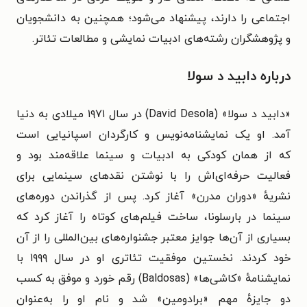
اجتماعی را دارند، پیشنهاد می‌شود؛ همچنین به دانشجویان
و پژوهشگران رشته‌های ادبیات نمایشی و مطالعات تئاتر.
درباره دابید د سولا
«دابید د سولا» (David Desola) در سال ‫۱۹۷۱ میلادی به دنیا
آمد. او یک نمایشنامه‌نویس و کارگردان اسپانیایی است
که
از همان کودکی به ادبیات و سینما علاقه‌مند بود و
فعالیت حرفه‌ای‌اش را با نوشتن نقدهای سینمایی برای
نشریهٔ «دوران مدرن» آغاز کرد. پس از گذراندن دوره‌های
سینما در بارسلونا، ساخت فیلم‌های کوتاه را آغاز کرد که
بسیاری از آن‌ها جوایز معتبر جشنواره‌های بین‌المللی را از آن
خود کردند.
نخستین موفقیت تئاتری او در سال ۱۹۹۹ با
نمایشنامهٔ «کاشی‌ها» (
Baldosas
) رقم خورد و موفق به کسب
دو جایزهٔ مهم «برادومین» شد و نام او را به‌عنوان