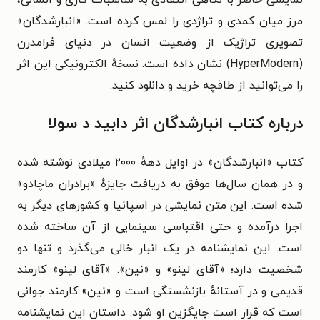
مرز میان کمدی و تراژدی را لمس کرده است.
«انبارشدگان»
تصویری تراژیک از وضعیت انسان در دنیای فرا‌مدرن
(HyperModern) نشان داده است.
نسخهٔ الکترونیکی این اثر
را می‌توانید از طاقچه خرید و دانلود کنید.
درباره کتاب انبارشدگان اثر دابید د سولا
کتاب «انبارشدگان» در اوایل دههٔ ۲۰۰۰ میلادی نوشته شده
و در همان سال‌ها موفق به دریافت جایزهٔ «برادران ماچادو»
شده است. این متن نمایشی در اسپانیا و کشورهای دیگر به
اجرا درآمده و حتی اقتباسی سینمایی از آن ساخته شده
است. این نمایشنامه در یک انبار خالی می‌گذرد و تنها دو
شخصیت دارد؛ «آقای لینو» و «نین». «آقای لینو» کارمند
قدیمی و در آستانهٔ بازنشستگی است و «نین» کارمند جوانی
است که قرار است جایگزین او شود. داستان این نمایشنامه