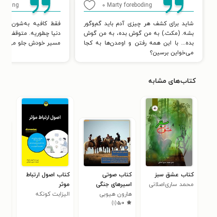
eboding
۰
Marty foreboding
شاید برای کشف هر چیزی آدم باید گم‌وگور
فقط کافیه به‌شون نگاه
بشه. (مکث.) به من گوش بده، به من گوش
دنیا چطوریه. متوقف نم
بده... با این همه رفتن و اومدن‌ها به کجا
مسیر خودش جلو می‌ره.
می‌خواین برسین؟
کتاب‌های مشابه
کتاب عشق سبز
کتاب صوتی
کتاب اصول ارتباط
کتا
محمد ساری‌اصلانی
اسیرهای جنگی
موثر
خود
بومی آمریکا
هارون هیوبی
الیزابت کونکه
کتا
برای
۰
)
۱
(
۵٫۰