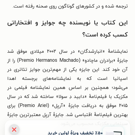
ترجمه شده و در کشورهای گوناگون روی صحنه رفته است.
این کتاب یا نویسنده چه جوایز و افتخاراتی
کسب کرده است؟
نمایشنامهٔ «انبارشدگان» در سال ۲۰۰۲ میلادی موفق شد
جایزهٔ «برادران ماچادو» (Premio Hermanos Machado) را از
آن خود کند. این جایزه یکی از مهم‌ترین جوایز تئاتری در
اسپانیا است که به نمایشنامه‌های برجسته اهدا
می‌شود؛
همچنین بر اساس همین نمایشنامه فیلمی در
مکزیک با فیلم‌نامهٔ «
دابید
دِ سولا» ساخته شد که در سال
۲۰۱۵ موفق به دریافت جایزهٔ «آریِل» (Premio Ariel) برای
بهترین فیلم‌نامهٔ اقتباسی شد. جایزهٔ آریِل معتبرترین جایزهٔ
سینمایی مکزیک محسوب می‌شود.
٪۵۰ تخفیف ویژۀ اولین خرید