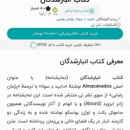
کتاب انبارشدگان
۵.۰ امتیاز
خواندن نمونۀ رایگان
(از ۱ رأی)
پدیدآورندگان:
دابید د سولا
،
پژمان رضایی
انتشارات:
نشر نی
خرید کتاب الکترونیکی
|
۷۰,۰۰۰
تومان
٪۳۰ تخفیف اولین خرید کتاب با کد
OFF30
معرفی کتاب انبارشدگان
کتاب انبارشدگان
(نمایشنامه) با عنوان
اصلی
Almacenados
نوشتهٔ «دابید دِ سولا» با ترجمهٔ «پژمان
رضایی» از سوی نشر نی منتشر شده است. این نمایشنامه در
ژانر ابزورد (Absurd) و با الهام از آثار نویسندگانی همچون
ساموئل بکت و اوژن یونسکو نوشته شده و به زندگی دو
کارمند انبار در یک فضای خالی و بی‌زمان پرداخته است. متن
نمایشی حاضر با نگاهی انتقادی به مناسبات کاری و انسانی،