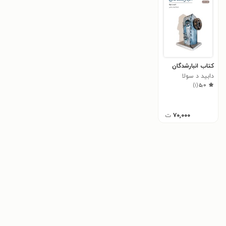
موفقیت تئاتری او در سال ۱۹۹۹ با نمایشنامهٔ «کاشی‌ها»
(Baldosas) رقم خورد و موفق به کسب دو جایزهٔ مهم
«برادومین» شد و نام او را به‌عنوان نمایشنامه‌نویسی نوظهور
بر سر زبان‌ها انداخت. در سال ۲۰۰۲ با نمایش‌نامهٔ
«انبارشدگان» (Almacenados) برندهٔ جایزهٔ معتبر برادران
کتاب انبارشدگان
ماچادو شد. این اثر در سراسر اسپانیا به صحنه رفت. در ۲۰۰۶
دابید د سولا
)
۱
(
۵٫۰
نمایشنامهٔ «ای قرن بیستم که در آسمان‌هایی» (Siglo XX
que estás en los cielos) را نوشت و یک سال بعد، «چالهٔ
۷۰,۰۰۰
ت
بی‌مصرف» (La charca inútil) را که جایزهٔ ارزشمند «لوپه دِ
وِگا»، مهم‌ترین جایزهٔ تئاتری اسپانیا را نصیبش کرد.
فیلم‌نامهٔ بلند او با عنوان «در آخرین جرعه» (En el último
trago) موفق شد جوایز متعددی در جشنواره‌های اسپانیا و
مکزیک کسب کند. آثار «دابید د سولا» همواره بر لبهٔ باریک
میان کمدی و تراژدی حرکت می‌کند و رگه‌هایی از جهان
پوچ‌انگار کافکایی در آن به چشم می‌خورد. او از نظر سبک به