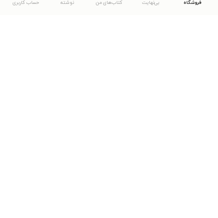
فروشگاه
بی‌نهایت
کتاب‌های من
نوشته
حساب کاربری
دانلود اپلیکیشن طاقچه
... موارد دیگر
مشاهدهٔ دیگر نسخه‌های طاقچه