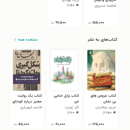
کاربردی والیبال
رزیتا بهزادی
)
۱
(
۵٫۰
ساحلی
فاطمه خسروی
۱۵۵,۰۰۰
ت
۹۷,۵۰۰
ت
کتاب‌های به نشر
مشاهده همه
کتاب عروس های
کتاب پازل خدایی
کتاب یک روایت
کتا
بی نشان
من
معتبر درباره کودتای
سکن
مریم عرفانیان
کلر ژوبرت
نوژه
قاسم شهریاری
زهر
)
۱
(
۲٫۰
)
۳
(
۵٫۰
۱۲۵,۰۰۰
ت
۶۰,۰۰۰
ت
۵۵,۰۰۰
ت