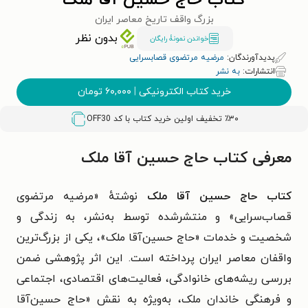
کتاب حاج حسین آقا ملک
بزرگ واقف تاریخ معاصر ایران
بدون نظر
خواندن نمونۀ رایگان
پدیدآورندگان:
مرضیه مرتضوی قصابسرایی
انتشارات:
به نشر
خرید کتاب الکترونیکی
|
۶۰,۰۰۰
تومان
٪۳۰ تخفیف اولین خرید کتاب با کد
OFF30
معرفی کتاب حاج حسین آقا ملک
کتاب
حاج حسین آقا ملک
نوشتهٔ «مرضیه مرتضوی
قصاب‌سرایی» و منتشرشده توسط به‌نشر، به زندگی و
شخصیت و خدمات «حاج حسین‌آقا ملک»، یکی از بزرگ‌ترین
واقفان معاصر ایران پرداخته است. این اثر پژوهشی ضمن
بررسی ریشه‌های خانوادگی، فعالیت‌های اقتصادی، اجتماعی
و فرهنگی خاندان ملک، به‌ویژه به نقش «حاج حسین‌آقا