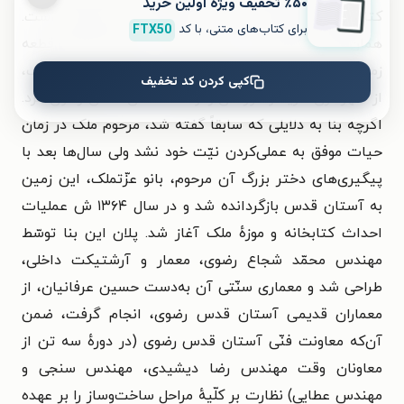
٪۵۰ تخفیف ویژۀ اولین خرید
کتابخانه و موزهٔ ملّی ملک در محوّطهٔ باغ ملّی تهران است.
برای کتاب‌های متنی، با کد
FTX50
همان‌گونه که گفته شد مرحوم ملک در سال ۱۳۱۲ ش قطعه
زمینی در باغ ملّی تهران، به‌نیّت احداث کتابخانه و موزهٔ ملک،
کپی کردن کد تخفیف
از شهرداری خرید و فوراً آن را وقف آستان قدس رضوی کرد.
اگرچه بنا به دلایلی که سابقاً گفته شد، مرحوم ملک در زمان
حیات موفق به عملی‌کردن نیّت خود نشد ولی سال‌ها بعد با
پیگیری‌های دختر بزرگ آن مرحوم، بانو عزّتملک، این زمین
به آستان قدس بازگردانده شد و در سال ۱۳۶۴ ش عملیات
احداث کتابخانه و موزهٔ ملک آغاز شد. پلان این بنا توسّط
مهندس محمّد شجاع رضوی، معمار و آرشتیکت داخلی،
طراحی شد و معماری سنّتی آن به‌دست حسین عرفانیان، از
معماران قدیمی آستان قدس رضوی، انجام گرفت، ضمن
آن‌که معاونت فنّی آستان قدس رضوی (در دورهٔ سه تن از
معاونان وقت مهندس رضا دیشیدی، مهندس سنجی و
مهندس عطایی) نظارت بر کلّیهٔ مراحل ساخت‌وساز را بر عهده