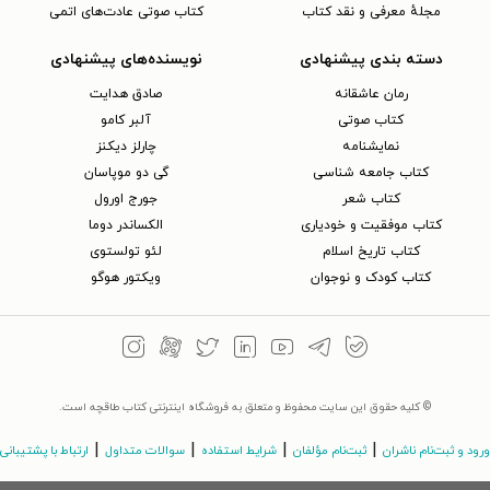
مجلهٔ معرفی و نقد کتاب
کتاب صوتی عادت‌های اتمی
دسته بندی پیشنهادی
نویسنده‌های پیشنهادی
رمان عاشقانه
صادق هدایت
کتاب‌ صوتی
آلبر کامو
نمایشنامه
چارلز دیکنز
کتاب جامعه شناسی
گی دو موپاسان
کتاب شعر
جورج اورول
کتاب موفقیت و خودیاری
الکساندر دوما
کتاب تاریخ اسلام
لئو تولستوی
کتاب کودک و نوجوان
ویکتور هوگو
© کلیه حقوق این سایت محفوظ و متعلق به فروشگاه اینترنتی کتاب طاقچه است.
|
|
|
|
ورود و ثبت‌نام ناشران
ثبت‌نام مؤلفان
شرایط استفاده
سوالات متداول
ارتباط با پشتیبانی