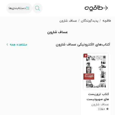
دسته‌بندی‌ها
طاقچه
پدیدآورندگان
عساف شارون
عساف شارون
کتاب‌های الکترونیکی عساف شارون
مشاهده همه
کتاب تروریست
های صهیونیست
عساف شارون
)
۱
(
۵٫۰