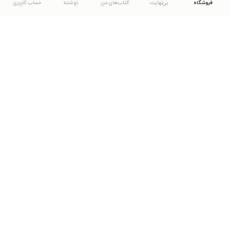
فروشگاه
بی‌نهایت
کتاب‌های من
نوشته
حساب کاربری
دانلود اپلیکیشن طاقچه
... موارد دیگر
مشاهدهٔ دیگر نسخه‌های طاقچه