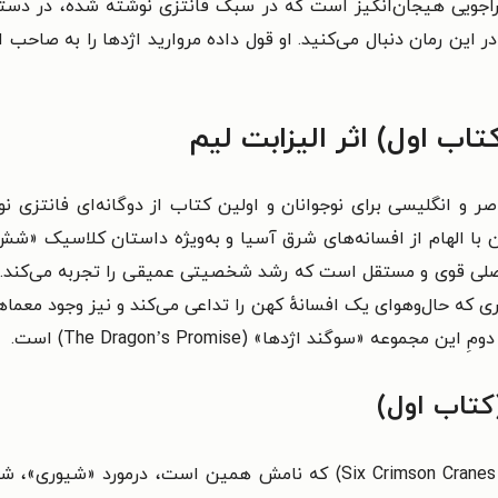
راجویی هیجان‌انگیز است که در سبک فانتزی نوشته شده،
در دسته
این رمان دنبال می‌کنید. او قول داده مروارید اژدها را به صاحب اصل
اب اول) اثر الیزابت لیم
 قوی و مستقل است که رشد شخصیتی عمیقی را تجربه می‌کند.
 که حال‌وهوای یک افسانهٔ کهن را تداعی می‌کند و نیز
وجود معماها
دومِ این مجموعه «
سوگند اژدها
»
(The Dragon’s Promise) است.
تاب اول)
داستان جلد اول از مجموعهٔ «شش درنای سرخ» (Six Crimson Cranes) که نامش