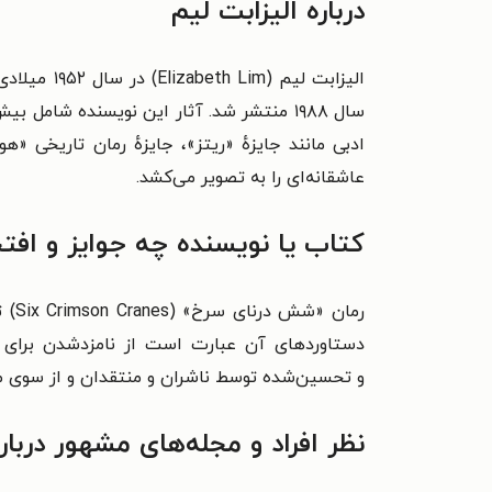
درباره الیزابت لیم
الیزابت لی
ادبی مانند جایزهٔ «ریتز»، جایزهٔ رمان تاریخی «
عاشقانه‌ای را به تصویر می‌کشد.
کتاب یا نویسنده چه جوایز و اف
رمان «
شش 
دستاوردهای آن عبارت است از
نامزدشدن برای جایزهٔ گودریدز (Goodreads) برا
و
تحسین‌شده توسط ناشران و منتقدان و از سوی مجلاتی مثل ers Weekly، Kirkus Reviews
نظر افراد و مجله‌های مشهور دربار