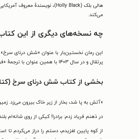
هالی بلک (Holly Black)، نویسندهٔ معروف آمریکایی این رمان را
می‌کند.
چه نسخه‌های دیگری از این کتا
این رمان نخستین‌بار با عنوان «شش درنای سرخ» با ترجمهٔ «اطلسی ‫
پرتقال و
در سال ۱۴۰۳ با همین عنوان با ترجمهٔ «فرشته عبدولی» به‌وسیلهٔ نشر مهرسا‏‫ منتشر شده است.
بخشی از کتاب شش درنای سرخ (کتا
«
آتش به پا شد، بخار از زیر خاک بیرون می‌زد. زمین
در ذهنم فریاد زدم: برادرا! کیکی از روی شانه‌ام بلند 
از کوه پایین لغزیدم، دستم را دراز می‌کردم تا است