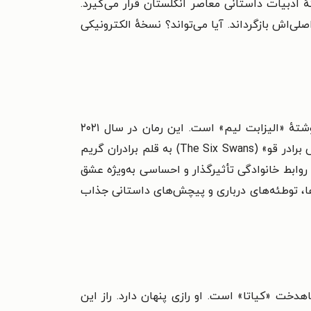
ٔ ادبیات داستانی معاصر انگلستان قرار می‌گیرد
.
ی‌اش بازگرداند. آیا می‌تواند؟ نسخهٔ الکترونیکی
کتاب شش درنای سرخ (کتاب اول) یک رمان معاصر و انگلیسی برای نوجوانان و اولین کتاب از دوگانه‌ای فانتزی نوشتهٔ «الیزابت لیم» است. این رمان در سال ۲۰۲۱
میلادی و در ایران در سال ۱۴۰۳ منتشر شد. داستان با الهام از افسانه‌های شرق آسیا و به‌ویژه داستان کلاسیک «شش برادر قو» (The Six Swans) به قلم برادران گریم
روابط خانوادگی تأثیرگذار و احساسی به‌ویژه عشق
، توطئه‌های درباری و پیچش‌های داستانی جذاب
 همین است، درمورد «شیوری»، شاهدخت «کیاتا» است. او رازی پنهان دارد. راز این