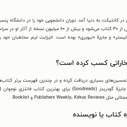
م (Elizabeth Lim) در سال ۱۹۵۲ میلادی در کانتیکت به دنیا آمد. دوران دانشجویی خود را 
سال ۱۹۸۸ منتشر شد. آثار این نویسنده شامل بیش از ۳۰ کتاب می‌
هولیستر» و جایزهٔ «نیوبری» بوده است. الیزابت لیم مخاطبان خود را
تخاراتی کسب کرده است؟
درنای سرخ» (Six Crimson Cranes) تحسین‌های بسیاری دریافت کرده و در چندین فهرست
ی بهترین کتاب فانتزی نوجوان (۲۰۲۱ میلادی)،
Publish و Booklist
.
ه کتاب یا نویسنده