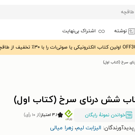
نوشته
اشتراک بی‌نهایت
ای سرخ (کتاب اول)
اب شش درنای سرخ (کتاب اول)
خواندن نمونۀ رایگان
۳.۱ امتیاز
(از ۱۰ رأی)
پدیدآورندگان:
الیزابت لیم
،
زهرا میالی