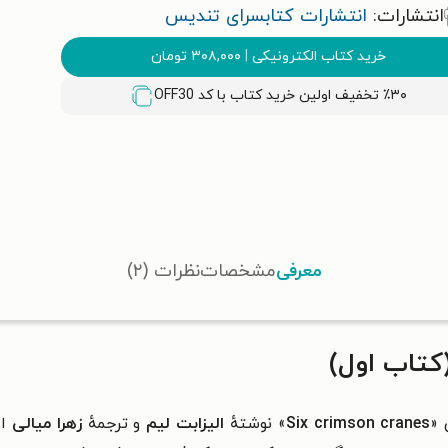
انتشارات:
انتشارات کتابسرای تندیس
خرید کتاب الکترونیکی
|
۳۰۸,۰۰۰
تومان
٪۳۰ تخفیف اولین خرید کتاب با کد
OFF30
معرفی
مشخصات
نظرات (۲)
تاب اول)
 «
Six crimson cranes
» نوشتهٔ
الیزابت لیم
و ترجمهٔ
زهرا میالی
ا