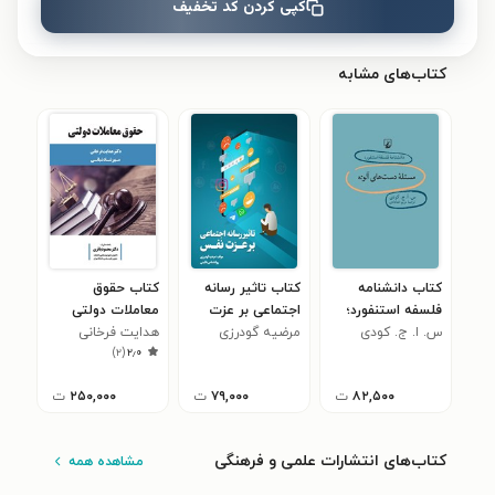
کپی کردن کد تخفیف
نظری برای کتاب ثبت نشده است.
کتاب‌های مشابه
کتاب دانشنامه
کتاب تاثیر رسانه
کتاب حقوق
فلسفه استنفورد؛
اجتماعی بر عزت
معاملات دولتی
س. ا. ج. کودی
مسئله دست های
نفس
مرضیه گودرزی
هدایت فرخانی
)
۲
(
۲٫۰
آلوده
۸۲,۵۰۰
ت
۷۹,۰۰۰
ت
۲۵۰,۰۰۰
ت
کتاب‌های انتشارات علمی و فرهنگی
مشاهده همه