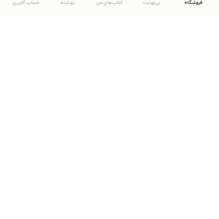
فروشگاه
بی‌نهایت
کتاب‌های من
نوشته
حساب کاربری
دانلود اپلیکیشن طاقچه
... موارد دیگر
مشاهدهٔ دیگر نسخه‌های طاقچه