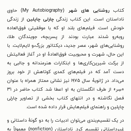
کتاب
روشنایی های شهر
(My Autobiography) حاوی
ناداستان است. این کتاب زندگی
چارلی چاپلین
از زندگی
خودش است. فیلم‌های بلند او که با موفقیتی فوق‌العاده
روبه‌رو شدند عبارت بودند از پسربچه، جویندگان طلا،
روشنایی‌های شهر، عصر جدید، دیکتاتور بزرگ،و لایم‌لایت. با
این حال، شهرت و محبوبیت فوق‌العادۀ او در آغاز فعالیتش
از برکت شیرین‌کاری‌ها و ابتکارات هنرمندانه و جالبی به
دست آمد که در فیلم‌های کمدی کوتاهش از خود بروز
می‌داد. در ژانویۀ سال ۱۹۷۵ نیز نشانی ممتاز همراه با عنوان
«سِر» از طرف انگلستان به او اعطا شد. کتاب حاضر در ۳۱
فصل نگاشته و در انتهای کتاب بخشی از تصاویر چارلی
چاپلین و راهنمای فیلم‌هایش قرار داده شده است.
در یک تقسیم‌بندی می‌توان ادبیات را به دو گونهٔ داستانی و
غیرداستانی تقسیم کرد. ناداستان (nonfiction) معمولاً به