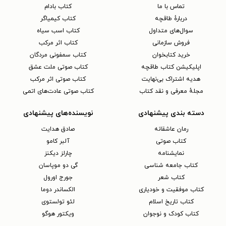
تماس با ما
کتاب بادام
دربارهٔ طاقچه
کتاب کیمیاگر
سوال‌های متداول
کتاب اسب سیاه
فروش سازمانی
کتاب اثر مرکب
خرید کتابخوان
کتاب سمفونی مردگان
اپلیکیشن کتاب طاقچه
کتاب صوتی ملت عشق
هدیه اشتراک بی‌نهایت
کتاب صوتی اثر مرکب
مجلهٔ معرفی و نقد کتاب
کتاب صوتی عادت‌های اتمی
دسته بندی پیشنهادی
نویسنده‌های پیشنهادی
رمان عاشقانه
صادق هدایت
کتاب‌ صوتی
آلبر کامو
نمایشنامه
چارلز دیکنز
کتاب جامعه شناسی
گی دو موپاسان
کتاب شعر
جورج اورول
کتاب موفقیت و خودیاری
الکساندر دوما
کتاب تاریخ اسلام
لئو تولستوی
کتاب کودک و نوجوان
ویکتور هوگو