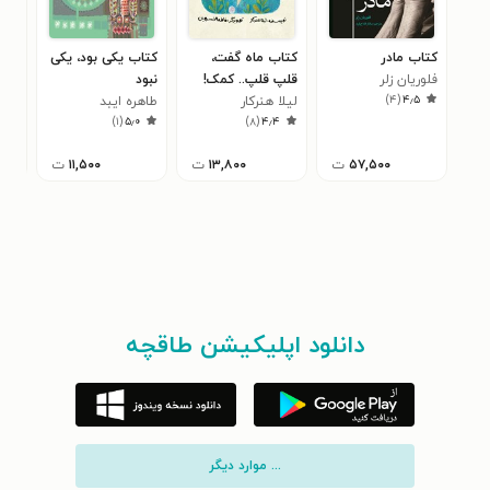
کتاب مادر
کتاب ماه گفت،
کتاب یکی بود، یکی
کتا
فلوریان زلر
قلپ قلپ.. کمک!
نبود
خالی
)
۴
(
۴٫۵
لیلا هنرکار
طاهره ایبد
عاد
زبا
۰
)
۱
(
۵٫۰
)
۸
(
۴٫۴
خور
۵۷,۵۰۰
ت
۱۳,۸۰۰
ت
۱۱,۵۰۰
ت
دانلود اپلیکیشن طاقچه
... موارد دیگر