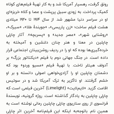
رونق گرفت، رهسپار آمریکا شد و به کار تهیهٔ فیلم‌های کوتاه
کمیک پرداخت. به زودی سبیل پرپشت و عصا و کلاه خربزه‌ای
او در سراسر دنیا مشهور شد. از سال ۱۹۱۴ تا ۱۹۲۰ میلادی
هشت فیلم ساخت؛ «زن پاریسی»، «جویندهٔ طلا»، «سیرک»،
«روشنایی شهر»، «عصر جدید» و «پسربچه». آثار چارلی
چاپلین در معنا و هنر چنان دلنشین و آمیخته به
خرده‌گیری‌ها بوده که او را در ردیف روشن‌بینان اجتماعی قرار
داده است. در جنگ جهانی دوم با فیلم «دیکتاتور بزرگ» بر
آدولف هیتلر تاخت. با تهیهٔ فیلم «مسیو وردو» بود که
دشمنان چاپلین او را آزادی‌خواهی اصولی دانسته و بر او
خشم گرفتند. او ناگزیر به ترک آمریکا شد و در سوئیس
اقامت گزید. «لایم‌لایت» (Limelight) آخرین فیلمی است که
چارلی چاپلین به یادگار گذاشته است. روژه گرونیه، نویسندهٔ
فرانسوی از روی سناریوی چارلی چاپلین رمانی نوشته است به
همین نام. باتوجه‌به اینکه این فیلم‌نامه آخرین اثر چارلی