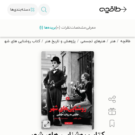
دسته‌بندی‌ها
با کد تخفیف OFF30 اولین کتاب الکترونیکی یا صوتی‌ات را با ۳۰٪
معرفی
مشخصات
نظرات (۰)
بریده‌ها (۱)
تخفیف از طاقچه دریافت کن.
طاقچه
هنر
هنرهای تجسمی
پژوهش و تاریخ هنر
کتاب روشنایی های شهر