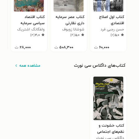
کتاب اول اصلاح
کتاب عصر سرمایه
کتاب اقتصاد
کتا
اقتصادی
داری نظارتی
سیاسی سرمایه
جها
حسن رجبی فرد
شوشانا زوبوف
داری مدرن
ولفگانگ اشتریک
راب
۰
)
۳
(
۴٫۰
)
۴
(
۵٫۰
)
۲
(
۵٫۰
۶۰,۰۰۰
ت
۵۰۸,۳۰۰
ت
۲۸,۰۰۰
ت
کتاب‌های داگلاس سی نورث
مشاهده همه
کتاب خشونت و
نظم‌های اجتماعی
داگلاس سی نورث