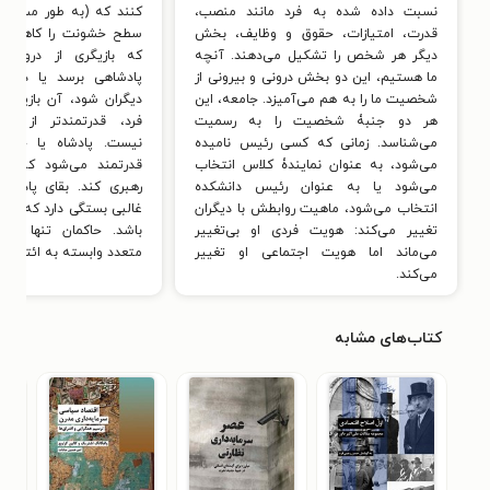
نسبت داده شده به فرد مانند منصب،
کنند که (به طور مستقیم
قدرت، امتیازات، حقوق و وظایف، بخش
سطح خشونت را کاهش ده
دیگر هر شخص را تشکیل می‌دهند. آنچه
که بازیگری از درون ا
ما هستیم، این دو بخش درونی و بیرونی از
پادشاهی برسد یا در واق
شخصیت ما را به هم می‌آمیزد. جامعه، این
دیگران شود، آن بازیگر ه
هر دو جنبۀ شخصیت را به رسمیت
فرد، قدرتمندتر از ائت
می‌شناسد. زمانی که کسی رئیس نامیده
نیست. پادشاه یا حاکم
می‌شود، به عنوان نمایندۀ کلاس انتخاب
قدرتمند می‌شود که ائتل
می‌شود یا به عنوان رئیس دانشکده
رهبری کند. بقای پادشاه
انتخاب می‌شود، ماهیت روابطش با دیگران
غالبی بستگی دارد که بتوان
تغییر می‌کند: هویت فردی او بی‌تغییر
باشد. حاکمان تنها یکی 
می‌ماند اما هویت اجتماعی او تغییر
متعدد وابسته به ائتلاف 
می‌کند.
کتاب‌های مشابه