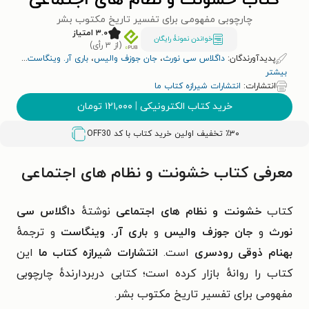
کتاب خشونت و نظام‌ های اجتماعی
چارچوبی مفهومی برای تفسیر تاریخ مکتوب بشر
۳.۰ امتیاز
خواندن نمونۀ رایگان
(از ۳ رأی)
پدیدآورندگان:
داگلاس سی نورث
،
جان جوزف والیس
،
باری آر. وینگاست
...
بیشتر
انتشارات:
انتشارات شیرازه کتاب ما
خرید کتاب الکترونیکی
|
۱۲۱,۰۰۰
تومان
٪۳۰ تخفیف اولین خرید کتاب با کد
OFF30
معرفی کتاب خشونت و نظام‌ های اجتماعی
کتاب
خشونت و نظام‌ های اجتماعی
نوشتهٔ
داگلاس سی
نورث
و
جان جوزف والیس
و
باری آر. وینگاست
و ترجمهٔ
بهنام ذوقی رودسری
است.
انتشارات شیرازه کتاب ما
این
کتاب را روانهٔ بازار کرده است؛ کتابی دربردارندهٔ
چارچوبی
مفهومی برای تفسیر تاریخ مکتوب بشر.