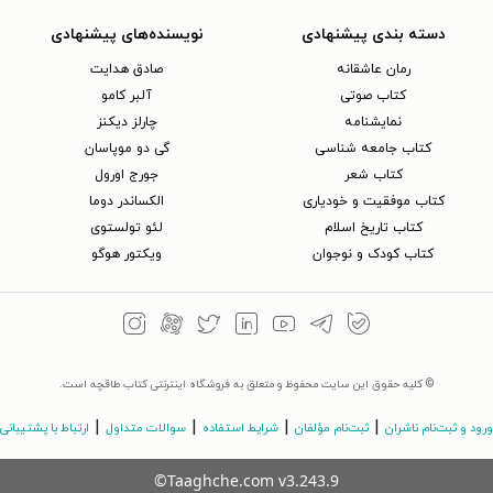
دسته بندی پیشنهادی
نویسنده‌های پیشنهادی
رمان عاشقانه
صادق هدایت
کتاب‌ صوتی
آلبر کامو
نمایشنامه
چارلز دیکنز
کتاب جامعه شناسی
گی دو موپاسان
کتاب شعر
جورج اورول
کتاب موفقیت و خودیاری
الکساندر دوما
کتاب تاریخ اسلام
لئو تولستوی
کتاب کودک و نوجوان
ویکتور هوگو
© کلیه حقوق این سایت محفوظ و متعلق به فروشگاه اینترنتی کتاب طاقچه است.
|
|
|
|
ورود و ثبت‌نام ناشران
ثبت‌نام مؤلفان
شرایط استفاده
سوالات متداول
ارتباط با پشتیبانی
©Taaghche.com
v
3.243.9