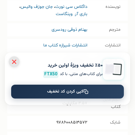
نویسنده
داگلاس سی نورث
،
جان جوزف والیس
،
باری آر. وینگاست
مترجم
بهنام ذوقی رودسری
انتشارات
انتشارات شیرازه کتاب ما
سال انتشار
٪۵۰ تخفیف ویژۀ اولین خرید
۱۳۹۷/۰۲/۱۰
نسخه فیزیکی
برای کتاب‌های متنی، با کد
FTX50
فرمت کتاب
EPUB
کپی کردن کد تخفیف
حجم فایل
۴.۵۷
مگابایت
کتاب
شابک
۹۷۸۶۰۰۸۵۱۴۵۷۲