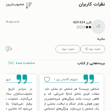
نظرات کاربران
محبوب‌ترین
۱۴۰۵/۰۱/۰۶
کاربر 4201834
ک
عالیه
مفید بود (۱)
مفید نبود
۰
مشاهده همه
(۱۰)
بریده‌هایی از کتاب
شهرام آقاجان پور
۱
شهرام آق
شخص چیست؟ هر شخص دو بخش دارد.
در سراسر تاریخ مکت
صفات فردی شامل اندازۀ فیزیکی، قد و
خشونت‌سالاران سلاح‌های
ظاهر، درست مانند ویژگی‌های غیرملموس‌تر
می‌گذارند، خشونت متوق
چون هوش، رفتار، ابتکار و لیاقت، بخشی از
برقرار نمی‌شود) بلکه ز
یک شخص را می‌سازند. ویژگی‌های اجتماعی
می‌شود که عاملین خشونت،