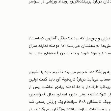
ان دربارۀ پربیننده‌ترین رویداد ورزشی در سراسر
 دیزنی و چرچیل که بودند؟ جنگل آمازون کجاست؟
ها به ذهنشان می‌رسد؛ اما حوصله ندارند سراغ
ست» همراه شوید و با خواندن قصه‌های جالب به
 یک بار، طرف‌دارانش در سراسر جهان به ورزشگاه‌ها هجوم می‌برند تا تیم خود را تشویق
حساب می‌آید. دربارۀ تاریخچۀ آن باید گفت اولین
بال خارج از بریتانیا طرف‌دار یا علاقه‌مند زیادی نداشت. پس از
ه این ورزش در المپیک‌های تابستانی ۱۹۰۰ و ۱۹۰۴ به‌عنوان ورزش ناظر شرکت کرد؛ یعنی بدون اهدای مدال. فدراسیون
جهانی فوتبال، فیفا، نیز در ۱۹۰۴ تأسیس شد؛ اما نخستین جام جهانی ۲۶ سال بعد از این تاریخ برگزار شد. فوتبال در المپیک تابستانی ۱۹۰۸ سرانجام یک ورزش‌ رسمی شد
 را در مسابقات بین‌المللی و مسابقات سازمان‌یافته رمزگذاری می‌کردند، در