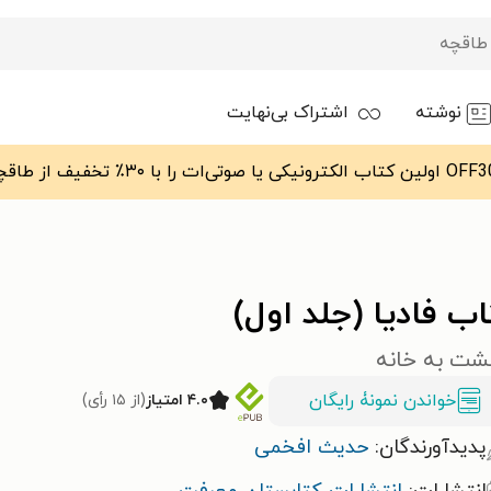
نوشته
اشتراک بی‌نهایت
ب فادیا (جلد اول)
گشت به خانه
خواندن نمونۀ رایگان
۴.۰ امتیاز
(از ۱۵ رأی)
پدیدآورندگان:
حدیث افخمی