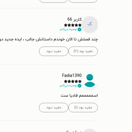
کاربر 66
ک
توصیه می‌کنم.
چند فصلش تا الان خوندم داستانش جالب ، ایده جدید 
مفید بود (۲)
مفید نبود
Fadia1390
توصیه می‌کنم.
اسمممممم فادیا ست
مفید بود (۱)
مفید نبود