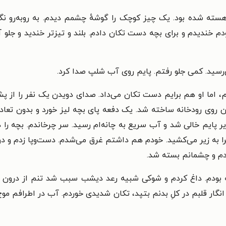
هسته شده بود. یک چیز کوچک را گوشهٔ چشمم دیدم. به روبه‌رو نگ
دم خندیدم و برای بچه دست تکان دادم. بلند و تیزتر خندید و جلو 
‌رسید. کمی جلو رفتم. پایم روی آب شلپ صدا کرد.
م، اما او هم برایم دست تکان می‌داد. صدای دویدن یک نفر را از
ن روی رودخانه ساخته شد. یک دفعه پای بچه لیز خورد و بدون تعادل 
ر پایم خالی شد و آب سریع به چانه‌ام رسید. سر چرخاندم. بچه را 
را به زیر می‌کشید. خودم هم داشتم غرق می‌شدم. دست‌وپا زدم و دو
شدم و چشمانم بسته شد.
ه بودم. داغ کردم و شوکی شبیه رعد دیشب سبب شد تنم از درون بسو
ار قلبم در کلِ بدنم بتپد، تکان شدیدی خوردم. آب در اطرافم مو