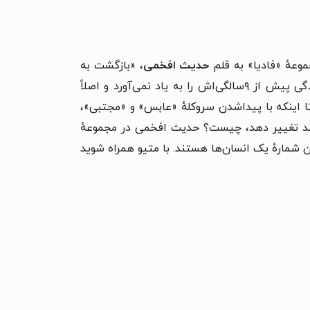
حدیث افخمی
، «بازگشت به
متیو، نوجوانی ایرانی است که زندگی پیش از ۹سالگی‌اش را به یاد نمی‌آورد و اصلاً
ا اینکه با پیداشدن سروکلهٔ «عابس» و «مجتبی»،
واند تغییر دهد، چیست؟
حدیث افخمی در مجموعهٔ
ین‌بردن دشمن شمارهٔ یک انسان‌ها هستند. با متیو همراه شوید