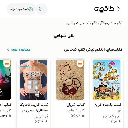
دسته‌بندی‌ها
طاقچه
پدیدآورندگان
تقی شجاعی
تقی شجاعی
کتاب‌های الکترونیکی تقی شجاعی
مشاهده همه
کتاب پادشاه کرایه
کتاب شریان
کتاب کاربرد تحریک
کتاب اح
ای
تقی شجاعی
عضلانی/ عصبی در
تقی شج
)
۸
(
۴٫۱
)
۳
(
۳٫۷
تقی شجاعی
گوتا وربورا
تندرستی و بیماری
)
۳
(
۲٫۷
)
۲
(
۳٫۰