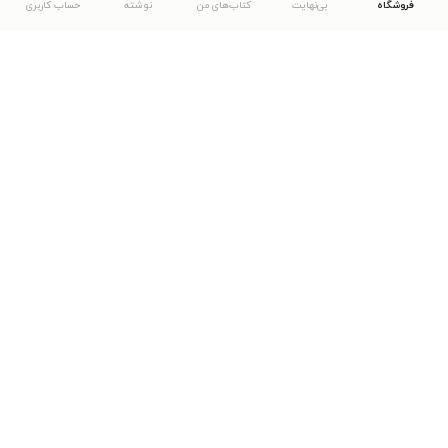
فروشگاه
بی‌نهایت
کتاب‌های من
نوشته
حساب کاربری
دانلود اپلیکیشن طاقچه
... موارد دیگر
مشاهدهٔ دیگر نسخه‌های طاقچه