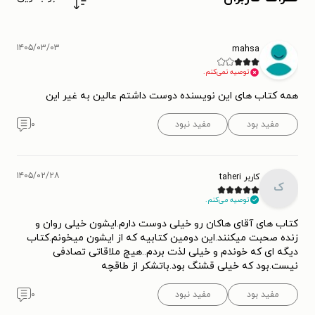
۱۴۰۵/۰۳/۰۳
mahsa
توصیه نمی‌کنم.
همه کتاب های این نویسنده دوست داشتم عالین به غیر این
مفید بود
مفید نبود
۰
۱۴۰۵/۰۲/۲۸
کاربر taheri
ک
توصیه می‌کنم.
کتاب های آقای هاکان رو خیلی دوست دارم.ایشون خیلی روان و
زنده صحبت میکنند.این دومین کتابیه که از ایشون میخونم.کتاب
دیگه ای که خوندم و خیلی لذت بردم..هیچ ملاقاتی تصادفی
نیست.بود که خیلی قشنگ بود.باتشکر از طاقچه
مفید بود
مفید نبود
۰