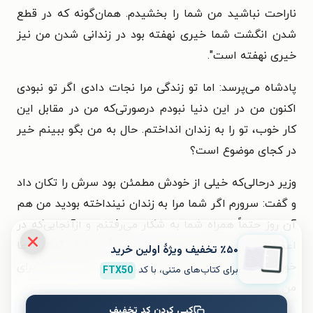
ناراحت نباشید من شما را بخشیدم. همان‌گونه که در قطع
شدن انگشت شما خیری نهفته بود در زندانی شدن من نیز
خیری نهفته است".
پادشاه می‌پرسد: اما تو زندگی مرا نجات دادی اگر تو نبودی
اکنون من در این دنیا نبودم درصورتی‌که من در مقابل این
کار خوب، تو را به زندان انداختم. حال به من بگو ببینم خیر
در کجای موضوع است؟
وزیر درحالی‌که خیلی از خودش مطمئن بود سرش را تکان داد
و گفت: سرورم اگر شما مرا به زندان نینداخته بودید من هم
آن روز حتماً همراه شما به شکار می‌رفتنم و ازآنجایی‌که در
اعضای بدن من نقصی وجود ندارد حتماً از طرف آدم‌خوارها
٪۵۰ تخفیف ویژۀ اولین خرید
خورده شده بودم. ازاین‌رو زندانی کردن من از طرف شما برای
برای کتاب‌های متنی، با کد
FTX50
من بسیار پربارتر بوده است.»
کپی کردن کد تخفیف