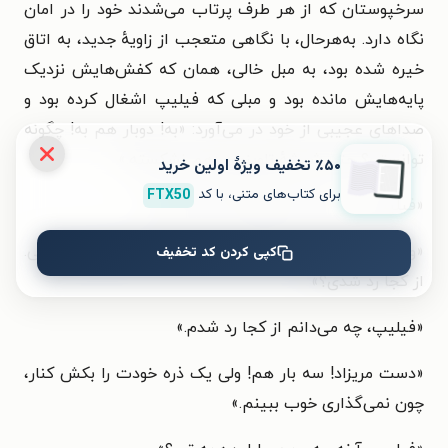
سرخپوستان که از هر طرف پرتاب می‌شدند خود را در امان
نگاه دارد. به‌هرحال، با نگاهی متعجب از زاویهٔ جدید، به اتاق
خیره شده بود، به مبل خالی، همان که کفش‌هایش نزدیک
پایه‌هایش مانده بود و مبلی که فیلیپ اشغال کرده بود و
صداهای عجیبی از خود در می‌آورد: «به! دوبار هم به! چگونه
توانستی؟ حتی شیشهٔ تلویزیون هم نشکسته.»
٪۵۰ تخفیف ویژۀ اولین خرید
برای کتاب‌های متنی، با کد
FTX50
«فیلیپ، چه می‌دانم چطور انجام داده‌ام.»
«ولی دقیقا مثل پن نای سفید داخل صفحهٔ تلویزیون هستی.
کپی کردن کد تخفیف
از کجا رد شدی؟»
«فیلیپ، چه می‌دانم از کجا رد شدم.»
«دست مریزاد! سه بار هم! ولی یک ذره خودت را بکش کنار،
چون نمی‌گذاری خوب ببینم.»