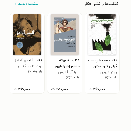
کتاب‌های نشر افکار
مشاهده همه
کتاب محیط زیست
کتاب به بهانه
کتاب آلیس آدامز
کتا
گرایی ثروتمندان
حقوق زنان؛ ظهور
بوث تارکینگتون
سیل
۴
)
۳
(
۳٫۷
پیتر دوورن
سارا آر. فاریس
فموناسیونالیسم
)
۴
(
۳٫۰
)
۱
(
۲٫۰
۳۶۰,۰۰۰
ت
۳۸۰,۰۰۰
ت
۳۶۰,۰۰۰
ت