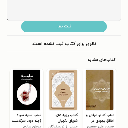
ثبت نظر
نظری برای کتاب ثبت نشده است.
کتاب‌های مشابه
کتاب کلام، عرفان و
کتاب رویه های
کتاب سایه‌ سیاه
کتا
اخلاق یهودی در
شورای نگهبان
(جلد دوم، سرگذشت
و ک
حسین علی جعفری
نگاه بحیا ابن پاقودا
جمعی از نویسندگان
یک دیوانه)
مرجان صالحی
حسی
ساز