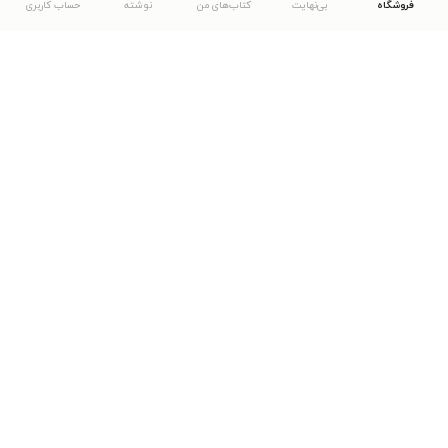
فروشگاه
بی‌نهایت
کتاب‌های من
نوشته
حساب کاربری
دانلود اپلیکیشن طاقچه
... موارد دیگر
مشاهدهٔ دیگر نسخه‌های طاقچه