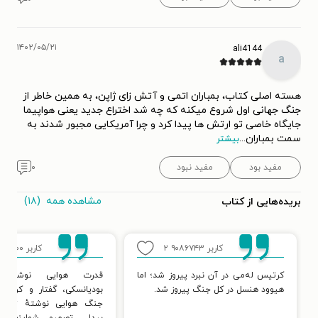
۱۴۰۲/۰۵/۲۱
ali4144
a
هسته اصلی کتاب، بمباران اتمی و آتش زای ژاپن، به همین خاطر از
جنگ جهانی اول شروع میکنه که چه شد اختراع جدید یعنی هواپیما
جایگاه خاصی تو ارتش ها پیدا کرد و چرا آمریکایی مجبور شدند به
سمت بمباران
...
بیشتر
مفید بود
مفید نبود
۰
مشاهده همه
(۱۸)
بریده‌هایی از کتاب
کاربر ۹۰۸۶۷۴۳
۲
کاربر ۹۷۰۱۰۰
کرتیس له‌می در آن نبرد پیروز شد؛ اما
قدرت هوایی‌ نوشتهٔ 
هیوود هنسل در کل جنگ پیروز شد.
بودیانسکی،‌ گفتار و کردار 
جنگ هوایی‌ نوشتهٔ تامی