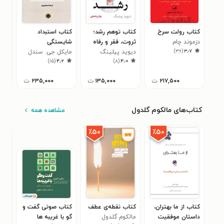
کتاب رولت سرخ
کتاب توهم رشد؛
کتاب استبداد
کتا
دزموند چام
ثروت، فقر و رفاه
شایستگی
لئون
۳
)
۳۶
(
۳٫۷
ملت‌ها
دیوید پیلینگ
مایکل جی. سندل
)
۱۵
(
۴٫۲
)
۸
(
۴٫۰
۲۱۷,۵۰۰
ت
۱۳۵,۰۰۰
ت
۲۳۵,۰۰۰
ت
کتاب‌های مالکوم گلدول
مشاهده همه
٪۵۰
٪۵۰
کتاب از ما بهتران،
کتاب نقطه‌ی عطف
کتاب صوتی گفت‌ و
کتا
داستان موفقیت
مالکوم گلدول
گو با غریبه‌ ها
مال