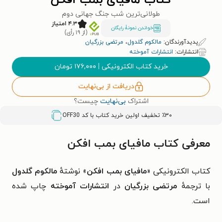
کتاب مافیای بمب افکن
طولانی‌ترین شب جنگ جهانی دوم
۴.۳ امتیاز
خواندن نمونۀ رایگان
(از ۱۹ رأی)
پدیدآورندگان:
مالکوم گلدول
،
مرتضی بزرگیان
انتشارات:
انتشارات آموخته
خرید کتاب الکترونیکی
|
۱۷۶,۰۰۰
تومان
دریافت از بی‌نهایت
اشتراک
بی‌نهایت
چیست؟
٪۳۰ تخفیف اولین خرید کتاب با کد
OFF30
معرفی کتاب مافیای بمب افکن
کتاب الکترونیکی «
مافیای بمب افکن
» نوشتهٔ
مالکوم گلدول
با ترجمهٔ
مرتضی بزرگیان
در
انتشارات آموخته
چاپ شده
است.