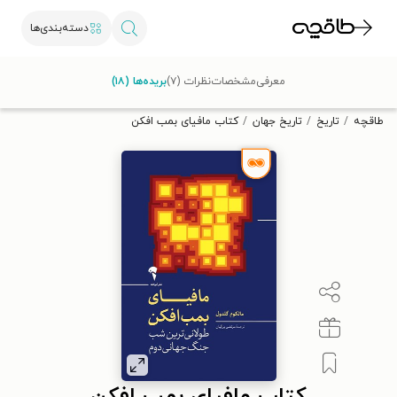
دسته‌بندی‌ها
با کد تخفیف OFF30 اولین کتاب الکترونیکی یا صوتی‌ات را با ۳۰٪
معرفی
مشخصات
نظرات (۷)
بریده‌ها (۱۸)
تخفیف از طاقچه دریافت کن.
طاقچه
تاریخ
تاریخ جهان
کتاب مافیای بمب افکن