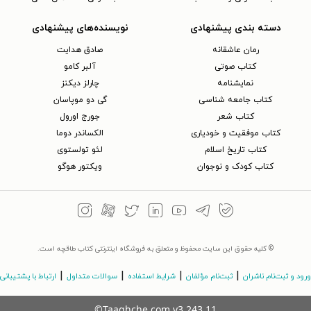
دسته بندی پیشنهادی
نویسنده‌های پیشنهادی
رمان عاشقانه
صادق هدایت
کتاب‌ صوتی
آلبر کامو
نمایشنامه
چارلز دیکنز
کتاب جامعه شناسی
گی دو موپاسان
کتاب شعر
جورج اورول
کتاب موفقیت و خودیاری
الکساندر دوما
کتاب تاریخ اسلام
لئو تولستوی
کتاب کودک و نوجوان
ویکتور هوگو
© کلیه حقوق این سایت محفوظ و متعلق به فروشگاه اینترنتی کتاب طاقچه است.
|
|
|
|
ورود و ثبت‌نام ناشران
ثبت‌نام مؤلفان
شرایط استفاده
سوالات متداول
ارتباط با پشتیبانی
©Taaghche.com
v
3.243.11